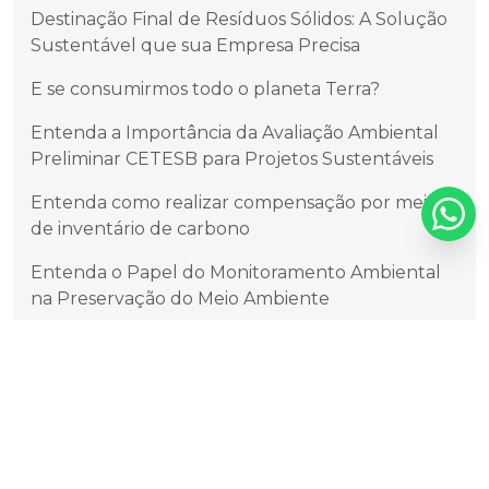
Destinação Final de Resíduos Sólidos: A Solução
Sustentável que sua Empresa Precisa
E se consumirmos todo o planeta Terra?
Entenda a Importância da Avaliação Ambiental
Preliminar CETESB para Projetos Sustentáveis
Entenda como realizar compensação por meio
de inventário de carbono
Entenda o Papel do Monitoramento Ambiental
na Preservação do Meio Ambiente
Entenda o que é o Cadastro Técnico Federal de
Atividades Potencialmente Poluidoras e/ou
Utilizadoras dos Recursos Ambientais
Entendendo o Relatório de Impacto de Trânsito
(RIT)