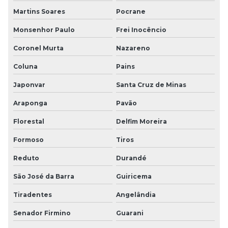
Martins Soares
Pocrane
Monsenhor Paulo
Frei Inocêncio
Coronel Murta
Nazareno
Coluna
Pains
Japonvar
Santa Cruz de Minas
Araponga
Pavão
Florestal
Delfim Moreira
Formoso
Tiros
Reduto
Durandé
São José da Barra
Guiricema
Tiradentes
Angelândia
Senador Firmino
Guarani