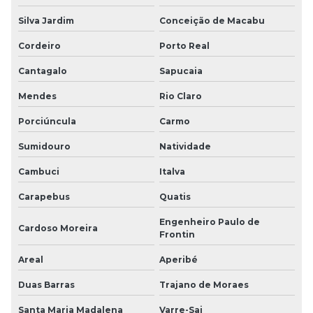
Silva Jardim
Conceição de Macabu
Cordeiro
Porto Real
Cantagalo
Sapucaia
Mendes
Rio Claro
Porciúncula
Carmo
Sumidouro
Natividade
Cambuci
Italva
Carapebus
Quatis
Engenheiro Paulo de
Cardoso Moreira
Frontin
Areal
Aperibé
Duas Barras
Trajano de Moraes
Santa Maria Madalena
Varre-Sai