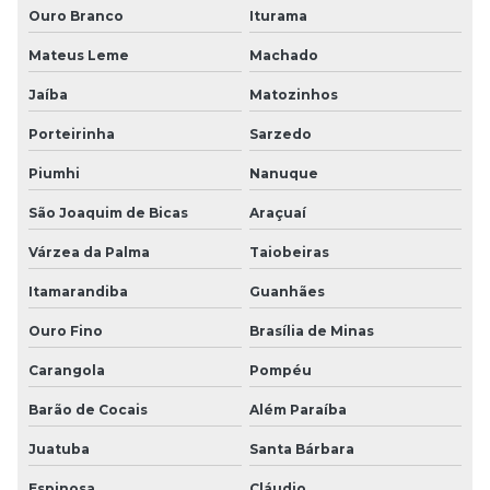
Ouro Branco
Iturama
Mateus Leme
Machado
Jaíba
Matozinhos
Porteirinha
Sarzedo
Piumhi
Nanuque
São Joaquim de Bicas
Araçuaí
Várzea da Palma
Taiobeiras
Itamarandiba
Guanhães
Ouro Fino
Brasília de Minas
Carangola
Pompéu
Barão de Cocais
Além Paraíba
Juatuba
Santa Bárbara
Espinosa
Cláudio