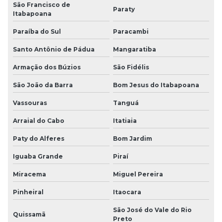
São Francisco de
Paraty
Itabapoana
Paraíba do Sul
Paracambi
Santo Antônio de Pádua
Mangaratiba
Armação dos Búzios
São Fidélis
São João da Barra
Bom Jesus do Itabapoana
Vassouras
Tanguá
Arraial do Cabo
Itatiaia
Paty do Alferes
Bom Jardim
Iguaba Grande
Piraí
Miracema
Miguel Pereira
Pinheiral
Itaocara
São José do Vale do Rio
Quissamã
Preto