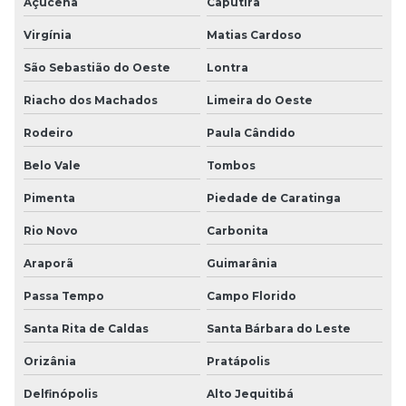
Açucena
Caputira
Virgínia
Matias Cardoso
São Sebastião do Oeste
Lontra
Riacho dos Machados
Limeira do Oeste
Rodeiro
Paula Cândido
Belo Vale
Tombos
Pimenta
Piedade de Caratinga
Rio Novo
Carbonita
Araporã
Guimarânia
Passa Tempo
Campo Florido
Santa Rita de Caldas
Santa Bárbara do Leste
Orizânia
Pratápolis
Delfinópolis
Alto Jequitibá