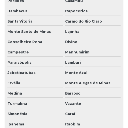
Perdões
Caxambu
Itambacuri
Itapecerica
Santa Vitória
Carmo do Rio Claro
Monte Santo de Minas
Lajinha
Conselheiro Pena
Divino
Campestre
Manhumirim
Paraisópolis
Lambari
Jaboticatubas
Monte Azul
Ervália
Monte Alegre de Minas
Medina
Barroso
Turmalina
Vazante
Simonésia
Caraí
Ipanema
Itaobim