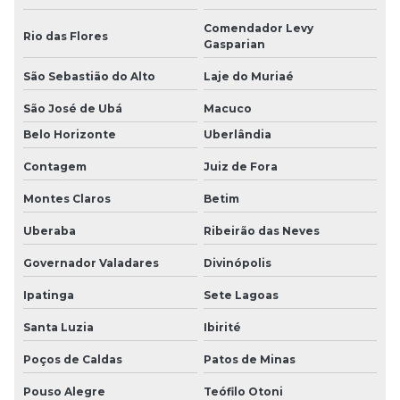
Comendador Levy
Rio das Flores
Gasparian
São Sebastião do Alto
Laje do Muriaé
São José de Ubá
Macuco
Belo Horizonte
Uberlândia
Contagem
Juiz de Fora
Montes Claros
Betim
Uberaba
Ribeirão das Neves
Governador Valadares
Divinópolis
Ipatinga
Sete Lagoas
Santa Luzia
Ibirité
Poços de Caldas
Patos de Minas
Pouso Alegre
Teófilo Otoni