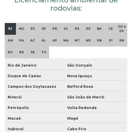
rodovias:
GO e
RJ
MG
ES
SP
PR
SC
RS
PE
BA
CE
DF
AM
PA
AC
AL
AP
MA
MT
MS
PB
PI
RN
RO
RR
SE
TO
Rio de Janeiro
São Gonçalo
Duque de Caxias
Nova Iguaçu
Campos dos Goytacazes
Belford Roxo
Niterói
São João de Meriti
Petrópolis
Volta Redonda
Macaé
Magé
Itaboraí
Cabo Frio