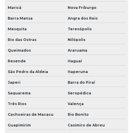
Maricá
Nova Friburgo
Barra Mansa
Angra dos Reis
Mesquita
Teresópolis
Rio das Ostras
Nilópolis
Queimados
Araruama
Resende
Itaguaí
São Pedro da Aldeia
Itaperuna
Japeri
Barra do Piraí
Saquarema
Seropédica
Três Rios
Valença
Cachoeiras de Macacu
Rio Bonito
Guapimirim
Casimiro de Abreu