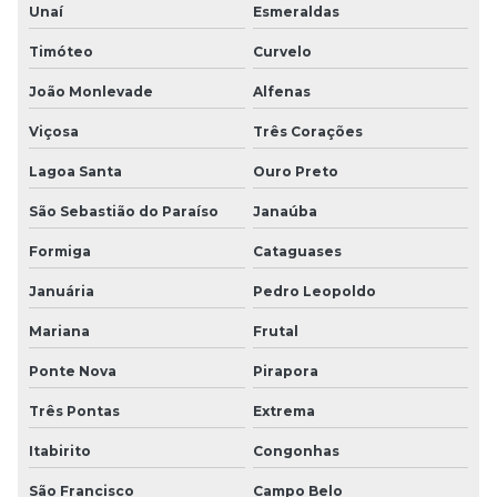
Unaí
Esmeraldas
Timóteo
Curvelo
João Monlevade
Alfenas
Viçosa
Três Corações
Lagoa Santa
Ouro Preto
São Sebastião do Paraíso
Janaúba
Formiga
Cataguases
Januária
Pedro Leopoldo
Mariana
Frutal
Ponte Nova
Pirapora
Três Pontas
Extrema
Itabirito
Congonhas
São Francisco
Campo Belo