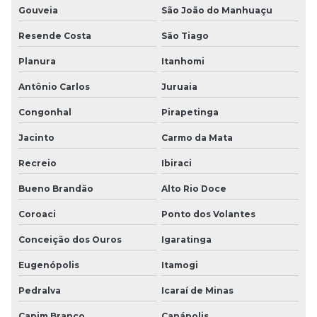
Gouveia
São João do Manhuaçu
Resende Costa
São Tiago
Planura
Itanhomi
Antônio Carlos
Juruaia
Congonhal
Pirapetinga
Jacinto
Carmo da Mata
Recreio
Ibiraci
Bueno Brandão
Alto Rio Doce
Coroaci
Ponto dos Volantes
Conceição dos Ouros
Igaratinga
Eugenópolis
Itamogi
Pedralva
Icaraí de Minas
Capim Branco
Canápolis