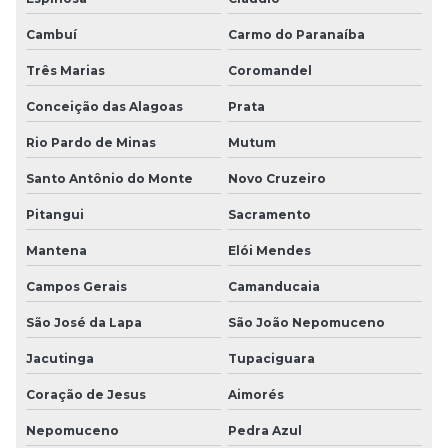
Cambuí
Carmo do Paranaíba
Três Marias
Coromandel
Conceição das Alagoas
Prata
Rio Pardo de Minas
Mutum
Santo Antônio do Monte
Novo Cruzeiro
Pitangui
Sacramento
Mantena
Elói Mendes
Campos Gerais
Camanducaia
São José da Lapa
São João Nepomuceno
Jacutinga
Tupaciguara
Coração de Jesus
Aimorés
Nepomuceno
Pedra Azul