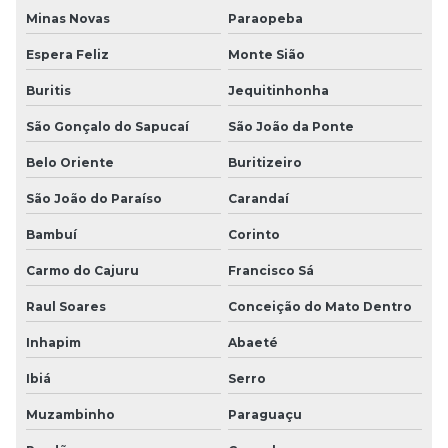
Minas Novas
Paraopeba
Espera Feliz
Monte Sião
Buritis
Jequitinhonha
São Gonçalo do Sapucaí
São João da Ponte
Belo Oriente
Buritizeiro
São João do Paraíso
Carandaí
Bambuí
Corinto
Carmo do Cajuru
Francisco Sá
Raul Soares
Conceição do Mato Dentro
Inhapim
Abaeté
Ibiá
Serro
Muzambinho
Paraguaçu