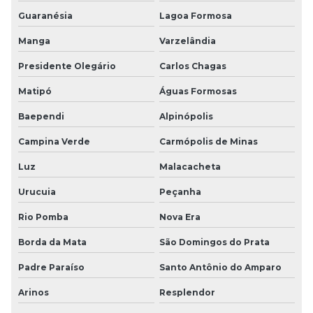
Guaranésia
Lagoa Formosa
Manga
Varzelândia
Presidente Olegário
Carlos Chagas
Matipó
Águas Formosas
Baependi
Alpinópolis
Campina Verde
Carmópolis de Minas
Luz
Malacacheta
Urucuia
Peçanha
Rio Pomba
Nova Era
Borda da Mata
São Domingos do Prata
Padre Paraíso
Santo Antônio do Amparo
Arinos
Resplendor