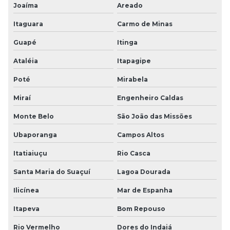
Joaíma
Areado
Itaguara
Carmo de Minas
Guapé
Itinga
Ataléia
Itapagipe
Poté
Mirabela
Miraí
Engenheiro Caldas
Monte Belo
São João das Missões
Ubaporanga
Campos Altos
Itatiaiuçu
Rio Casca
Santa Maria do Suaçuí
Lagoa Dourada
Ilicínea
Mar de Espanha
Itapeva
Bom Repouso
Rio Vermelho
Dores do Indaiá