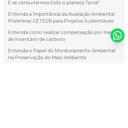
E se consumirmos todo o planeta Terra?
Entenda a Importância da Avaliação Ambiental
Preliminar CETESB para Projetos Sustentáveis
Entenda como realizar compensação por meio
de inventário de carbono
Entenda o Papel do Monitoramento Ambiental
na Preservação do Meio Ambiente
Entenda o que é o Cadastro Técnico Federal de
Atividades Potencialmente Poluidoras e/ou
Utilizadoras dos Recursos Ambientais
Entendendo o Relatório de Impacto de Trânsito
(RIT)
Entendendo os Diferentes Tipos de Efluentes
Entendendo os Diferentes Tipos de Efluentes e a