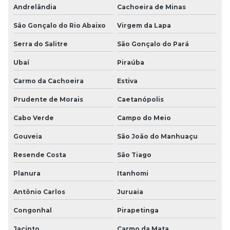
Andrelândia
Cachoeira de Minas
São Gonçalo do Rio Abaixo
Virgem da Lapa
Serra do Salitre
São Gonçalo do Pará
Ubaí
Piraúba
Carmo da Cachoeira
Estiva
Prudente de Morais
Caetanópolis
Cabo Verde
Campo do Meio
Gouveia
São João do Manhuaçu
Resende Costa
São Tiago
Planura
Itanhomi
Antônio Carlos
Juruaia
Congonhal
Pirapetinga
Jacinto
Carmo da Mata