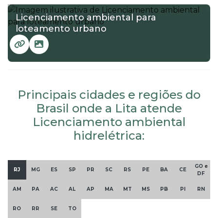
Licenciamento ambiental para
loteamento urbano
Principais cidades e regiões do
Brasil onde a Lita atende
Licenciamento ambiental
hidrelétrica:
GO e
RJ
MG
ES
SP
PR
SC
RS
PE
BA
CE
DF
AM
PA
AC
AL
AP
MA
MT
MS
PB
PI
RN
RO
RR
SE
TO