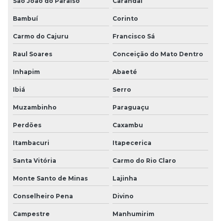
São João do Paraíso
Carandaí
Bambuí
Corinto
Carmo do Cajuru
Francisco Sá
Raul Soares
Conceição do Mato Dentro
Inhapim
Abaeté
Ibiá
Serro
Muzambinho
Paraguaçu
Perdões
Caxambu
Itambacuri
Itapecerica
Santa Vitória
Carmo do Rio Claro
Monte Santo de Minas
Lajinha
Conselheiro Pena
Divino
Campestre
Manhumirim