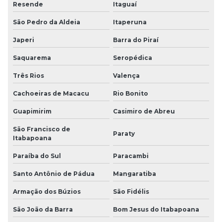
Resende
Itaguaí
São Pedro da Aldeia
Itaperuna
Japeri
Barra do Piraí
Saquarema
Seropédica
Três Rios
Valença
Cachoeiras de Macacu
Rio Bonito
Guapimirim
Casimiro de Abreu
São Francisco de
Paraty
Itabapoana
Paraíba do Sul
Paracambi
Santo Antônio de Pádua
Mangaratiba
Armação dos Búzios
São Fidélis
São João da Barra
Bom Jesus do Itabapoana