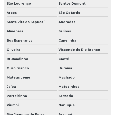
São Lourenço
Santos Dumont
Arcos
São Gotardo
Santa Rita do Sapucaí
Andradas
Almenara
Salinas
Boa Esperança
Capelinha
Oliveira
Visconde do Rio Branco
Brumadinho
Caeté
Ouro Branco
Iturama
Mateus Leme
Machado
Jaíba
Matozinhos
Porteirinha
Sarzedo
Piumhi
Nanuque
São Joaquim de Bicas
Araçuaí