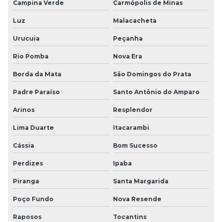
Campina Verde
Carmópolis de Minas
Luz
Malacacheta
Urucuia
Peçanha
Rio Pomba
Nova Era
Borda da Mata
São Domingos do Prata
Padre Paraíso
Santo Antônio do Amparo
Arinos
Resplendor
Lima Duarte
Itacarambi
Cássia
Bom Sucesso
Perdizes
Ipaba
Piranga
Santa Margarida
Poço Fundo
Nova Resende
Raposos
Tocantins