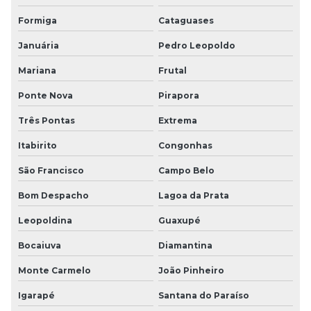
Formiga
Cataguases
Januária
Pedro Leopoldo
Mariana
Frutal
Ponte Nova
Pirapora
Três Pontas
Extrema
Itabirito
Congonhas
São Francisco
Campo Belo
Bom Despacho
Lagoa da Prata
Leopoldina
Guaxupé
Bocaiuva
Diamantina
Monte Carmelo
João Pinheiro
Igarapé
Santana do Paraíso