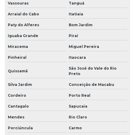
Vassouras
Tanguá
Arraial do Cabo
Itatiaia
Paty do Alferes
Bom Jardim
Iguaba Grande
Piraí
Miracema
Miguel Pereira
Pinheiral
Itaocara
São José do Vale do Rio
Quissamã
Preto
Silva Jardim
Conceição de Macabu
Cordeiro
Porto Real
Cantagalo
Sapucaia
Mendes
Rio Claro
Porciúncula
Carmo