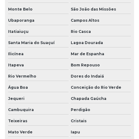
Monte Belo
São João das Missões
Ubaporanga
Campos Altos
Itatiaiuçu
Rio Casca
Santa Maria do Suaçuí
Lagoa Dourada
Ilicínea
Mar de Espanha
Itapeva
Bom Repouso
Rio Vermelho
Dores do Indaiá
Água Boa
Conceição do Rio Verde
Jequeri
Chapada Gaúcha
Cambuquira
Perdigão
Teixeiras
Cristais
Mato Verde
Iapu