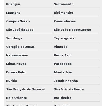
Pitangui
Sacramento
Mantena
Elói Mendes
Campos Gerais
Camanducaia
São José da Lapa
São João Nepomuceno
Jacutinga
Tupaciguara
Coração de Jesus
Aimorés
Nepomuceno
Pedra Azul
Minas Novas
Paraopeba
Espera Feliz
Monte Sião
Buritis
Jequitinhonha
São Gonçalo do Sapucaí
São João da Ponte
Belo Oriente
Buritizeiro