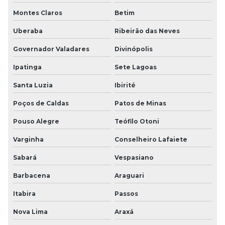
Montes Claros
Betim
Uberaba
Ribeirão das Neves
Governador Valadares
Divinópolis
Ipatinga
Sete Lagoas
Santa Luzia
Ibirité
Poços de Caldas
Patos de Minas
Pouso Alegre
Teófilo Otoni
Varginha
Conselheiro Lafaiete
Sabará
Vespasiano
Barbacena
Araguari
Itabira
Passos
Nova Lima
Araxá