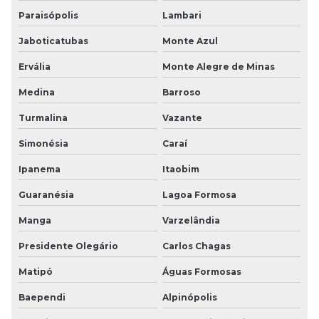
Paraisópolis
Lambari
Jaboticatubas
Monte Azul
Ervália
Monte Alegre de Minas
Medina
Barroso
Turmalina
Vazante
Simonésia
Caraí
Ipanema
Itaobim
Guaranésia
Lagoa Formosa
Manga
Varzelândia
Presidente Olegário
Carlos Chagas
Matipó
Águas Formosas
Baependi
Alpinópolis