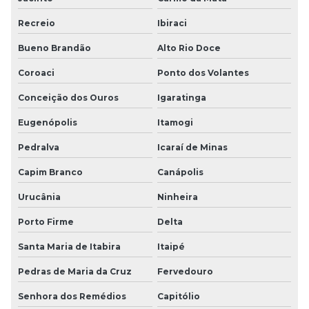
Recreio
Ibiraci
Bueno Brandão
Alto Rio Doce
Coroaci
Ponto dos Volantes
Conceição dos Ouros
Igaratinga
Eugenópolis
Itamogi
Pedralva
Icaraí de Minas
Capim Branco
Canápolis
Urucânia
Ninheira
Porto Firme
Delta
Santa Maria de Itabira
Itaipé
Pedras de Maria da Cruz
Fervedouro
Senhora dos Remédios
Capitólio