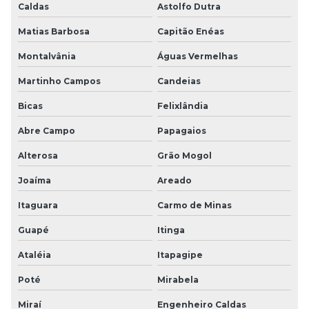
Caldas
Astolfo Dutra
Matias Barbosa
Capitão Enéas
Montalvânia
Águas Vermelhas
Martinho Campos
Candeias
Bicas
Felixlândia
Abre Campo
Papagaios
Alterosa
Grão Mogol
Joaíma
Areado
Itaguara
Carmo de Minas
Guapé
Itinga
Ataléia
Itapagipe
Poté
Mirabela
Miraí
Engenheiro Caldas