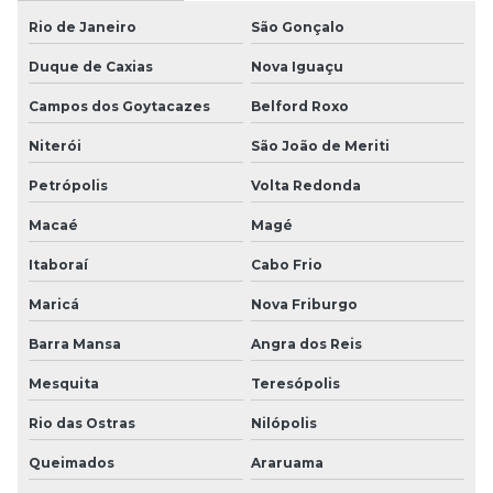
Rio de Janeiro
São Gonçalo
Duque de Caxias
Nova Iguaçu
Campos dos Goytacazes
Belford Roxo
Niterói
São João de Meriti
Petrópolis
Volta Redonda
Macaé
Magé
Itaboraí
Cabo Frio
Maricá
Nova Friburgo
Barra Mansa
Angra dos Reis
Mesquita
Teresópolis
Rio das Ostras
Nilópolis
Queimados
Araruama