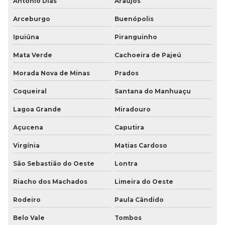
Antônio Dias
Araújos
Arceburgo
Buenópolis
Ipuiúna
Piranguinho
Mata Verde
Cachoeira de Pajeú
Morada Nova de Minas
Prados
Coqueiral
Santana do Manhuaçu
Lagoa Grande
Miradouro
Açucena
Caputira
Virgínia
Matias Cardoso
São Sebastião do Oeste
Lontra
Riacho dos Machados
Limeira do Oeste
Rodeiro
Paula Cândido
Belo Vale
Tombos