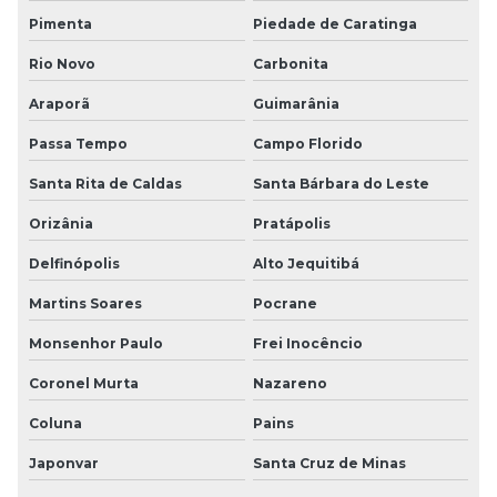
Pimenta
Piedade de Caratinga
Rio Novo
Carbonita
Araporã
Guimarânia
Passa Tempo
Campo Florido
Santa Rita de Caldas
Santa Bárbara do Leste
Orizânia
Pratápolis
Delfinópolis
Alto Jequitibá
Martins Soares
Pocrane
Monsenhor Paulo
Frei Inocêncio
Coronel Murta
Nazareno
Coluna
Pains
Japonvar
Santa Cruz de Minas