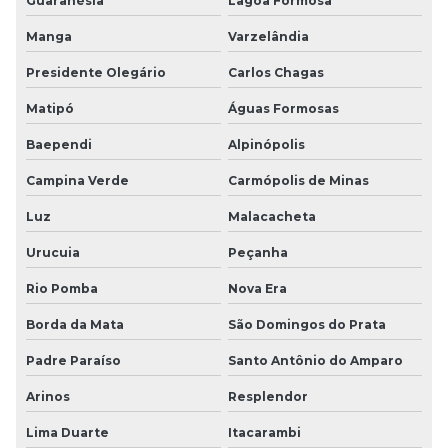
Guaranésia
Lagoa Formosa
Manga
Varzelândia
Presidente Olegário
Carlos Chagas
Matipó
Águas Formosas
Baependi
Alpinópolis
Campina Verde
Carmópolis de Minas
Luz
Malacacheta
Urucuia
Peçanha
Rio Pomba
Nova Era
Borda da Mata
São Domingos do Prata
Padre Paraíso
Santo Antônio do Amparo
Arinos
Resplendor
Lima Duarte
Itacarambi