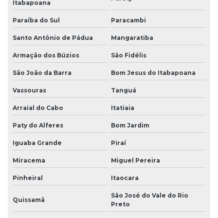
Itabapoana
Paraíba do Sul
Paracambi
Santo Antônio de Pádua
Mangaratiba
Armação dos Búzios
São Fidélis
São João da Barra
Bom Jesus do Itabapoana
Vassouras
Tanguá
Arraial do Cabo
Itatiaia
Paty do Alferes
Bom Jardim
Iguaba Grande
Piraí
Miracema
Miguel Pereira
Pinheiral
Itaocara
São José do Vale do Rio
Quissamã
Preto