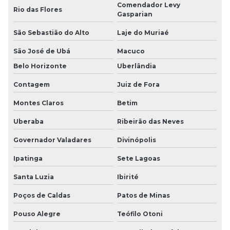
Comendador Levy
Rio das Flores
Gasparian
São Sebastião do Alto
Laje do Muriaé
São José de Ubá
Macuco
Belo Horizonte
Uberlândia
Contagem
Juiz de Fora
Montes Claros
Betim
Uberaba
Ribeirão das Neves
Governador Valadares
Divinópolis
Ipatinga
Sete Lagoas
Santa Luzia
Ibirité
Poços de Caldas
Patos de Minas
Pouso Alegre
Teófilo Otoni