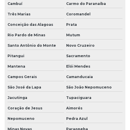
Cambuí
Carmo do Paranaíba
Três Marias
Coromandel
Conceição das Alagoas
Prata
Rio Pardo de Minas
Mutum
Santo Antônio do Monte
Novo Cruzeiro
Pitangui
Sacramento
Mantena
Elói Mendes
Campos Gerais
Camanducaia
São José da Lapa
São João Nepomuceno
Jacutinga
Tupaciguara
Coração de Jesus
Aimorés
Nepomuceno
Pedra Azul
Minas Novas
Paraopeba