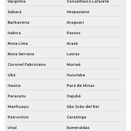
Varginha
Conselheiro Lafaiete
Sabará
Vespasiano
Barbacena
Araguari
Itabira
Passos
Nova Lima
Araxá
Nova Serrana
Lavras
Coronel Fabriciano
Muriaé
Ubá
Ituiutaba
Itaúna
Pará de Minas
Paracatu
Itajubá
Manhuaçu
São João del Rei
Patrocínio
Caratinga
Unaí
Esmeraldas