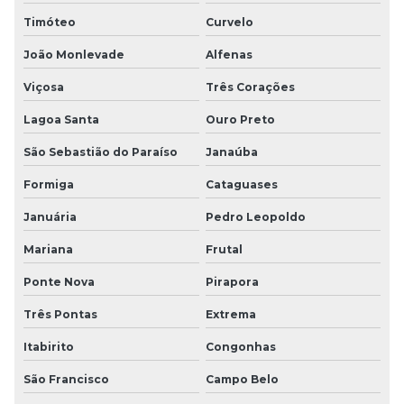
Timóteo
Curvelo
João Monlevade
Alfenas
Viçosa
Três Corações
Lagoa Santa
Ouro Preto
São Sebastião do Paraíso
Janaúba
Formiga
Cataguases
Januária
Pedro Leopoldo
Mariana
Frutal
Ponte Nova
Pirapora
Três Pontas
Extrema
Itabirito
Congonhas
São Francisco
Campo Belo