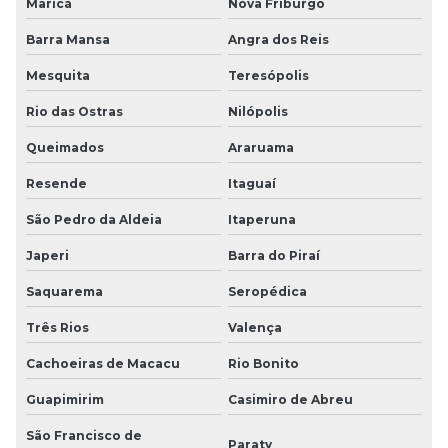
Maricá
Nova Friburgo
Barra Mansa
Angra dos Reis
Mesquita
Teresópolis
Rio das Ostras
Nilópolis
Queimados
Araruama
Resende
Itaguaí
São Pedro da Aldeia
Itaperuna
Japeri
Barra do Piraí
Saquarema
Seropédica
Três Rios
Valença
Cachoeiras de Macacu
Rio Bonito
Guapimirim
Casimiro de Abreu
São Francisco de
Paraty