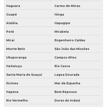
Itaguara
Carmo de Minas
Guapé
Itinga
Ataléia
Itapagipe
Poté
Mirabela
Miraí
Engenheiro Caldas
Monte Belo
São João das Missões
Ubaporanga
Campos Altos
Itatiaiuçu
Rio Casca
Santa Maria do Suaçuí
Lagoa Dourada
Ilicínea
Mar de Espanha
Itapeva
Bom Repouso
Rio Vermelho
Dores do Indaiá