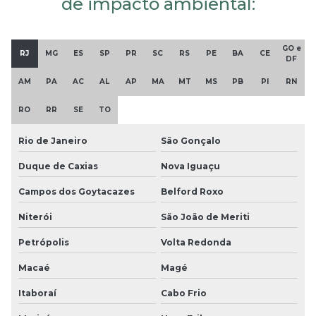
de impacto ambiental:
GO e
RJ
MG
ES
SP
PR
SC
RS
PE
BA
CE
DF
AM
PA
AC
AL
AP
MA
MT
MS
PB
PI
RN
RO
RR
SE
TO
Rio de Janeiro
São Gonçalo
Duque de Caxias
Nova Iguaçu
Campos dos Goytacazes
Belford Roxo
Niterói
São João de Meriti
Petrópolis
Volta Redonda
Macaé
Magé
Itaboraí
Cabo Frio