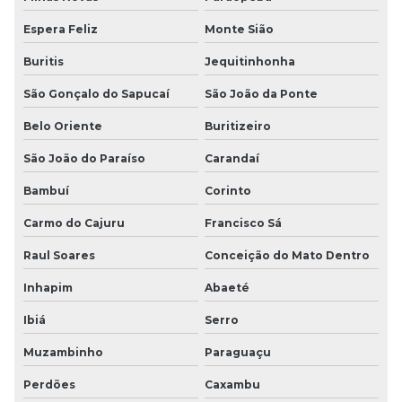
Espera Feliz
Monte Sião
Buritis
Jequitinhonha
São Gonçalo do Sapucaí
São João da Ponte
Belo Oriente
Buritizeiro
São João do Paraíso
Carandaí
Bambuí
Corinto
Carmo do Cajuru
Francisco Sá
Raul Soares
Conceição do Mato Dentro
Inhapim
Abaeté
Ibiá
Serro
Muzambinho
Paraguaçu
Perdões
Caxambu