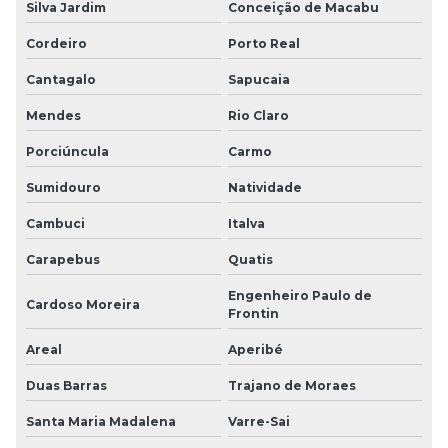
Silva Jardim
Conceição de Macabu
Cordeiro
Porto Real
Cantagalo
Sapucaia
Mendes
Rio Claro
Porciúncula
Carmo
Sumidouro
Natividade
Cambuci
Italva
Carapebus
Quatis
Engenheiro Paulo de
Cardoso Moreira
Frontin
Areal
Aperibé
Duas Barras
Trajano de Moraes
Santa Maria Madalena
Varre-Sai