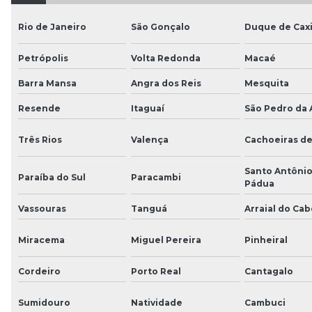
Rio de Janeiro
São Gonçalo
Duque de Cax
Petrópolis
Volta Redonda
Macaé
Barra Mansa
Angra dos Reis
Mesquita
Resende
Itaguaí
São Pedro da 
Três Rios
Valença
Cachoeiras d
Santo Antônio
Paraíba do Sul
Paracambi
Pádua
Vassouras
Tanguá
Arraial do Cab
Miracema
Miguel Pereira
Pinheiral
Cordeiro
Porto Real
Cantagalo
Sumidouro
Natividade
Cambuci