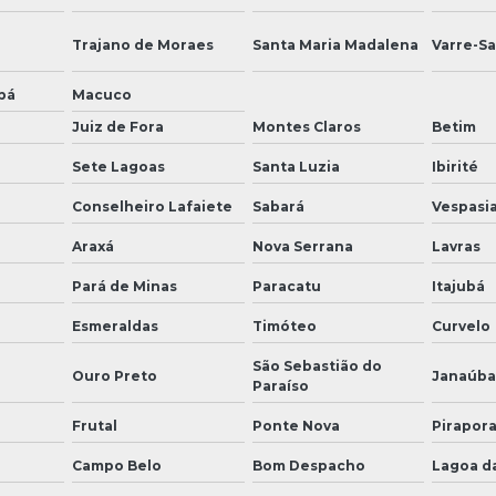
Trajano de Moraes
Santa Maria Madalena
Varre-Sa
bá
Macuco
Juiz de Fora
Montes Claros
Betim
Sete Lagoas
Santa Luzia
Ibirité
Conselheiro Lafaiete
Sabará
Vespasi
Araxá
Nova Serrana
Lavras
Pará de Minas
Paracatu
Itajubá
Esmeraldas
Timóteo
Curvelo
São Sebastião do
Ouro Preto
Janaúba
Paraíso
Frutal
Ponte Nova
Pirapor
Campo Belo
Bom Despacho
Lagoa d