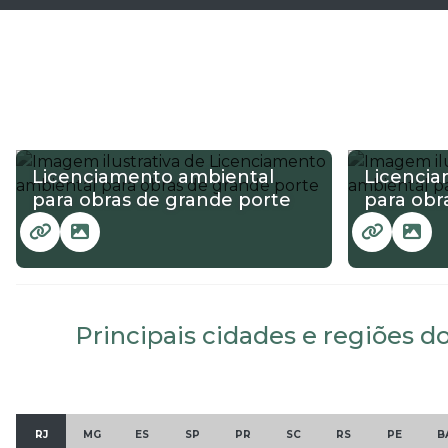
Licenciamento ambiental
Licenci
para obras de grande porte
para obr
Principais cidades e regiões d
RJ
MG
ES
SP
PR
SC
RS
PE
B