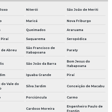
 Roxo
Niterói
São João de Meriti
o
Maricá
Nova Friburgo
s
Queimados
Araruama
 Piraí
Saquarema
Seropédica
São Francisco de
o de Abreu
Paraty
Itabapoana
Bom Jesus do
lis
São João da Barra
Itabapoana
dim
Iguaba Grande
Piraí
 do Vale do
Silva Jardim
Conceição de Macabu
o
o
Porciúncula
Carmo
Engenheiro Paulo de
Cardoso Moreira
Frontin