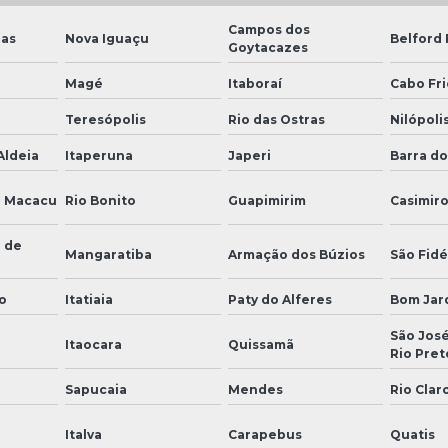
Campos dos
ias
Nova Iguaçu
Belford
Goytacazes
Magé
Itaboraí
Cabo Fri
Teresópolis
Rio das Ostras
Nilópoli
Aldeia
Itaperuna
Japeri
Barra do
e Macacu
Rio Bonito
Guapimirim
Casimir
 de
Mangaratiba
Armação dos Búzios
São Fidé
o
Itatiaia
Paty do Alferes
Bom Jar
São José
Itaocara
Quissamã
Rio Pret
Sapucaia
Mendes
Rio Clar
Italva
Carapebus
Quatis