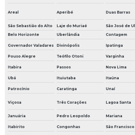
Areal
Aperibé
Duas Barras
São Sebastião do Alto
Laje do Muriaé
São José de U
Belo Horizonte
Uberlândia
Contagem
Governador Valadares
Divinópolis
Ipatinga
Pouso Alegre
Teófilo Otoni
Varginha
Itabira
Passos
Nova Lima
Ubá
Ituiutaba
Itaúna
Patrocínio
Caratinga
Unaí
Viçosa
Três Corações
Lagoa Santa
Januária
Pedro Leopoldo
Mariana
Itabirito
Congonhas
São Francisco