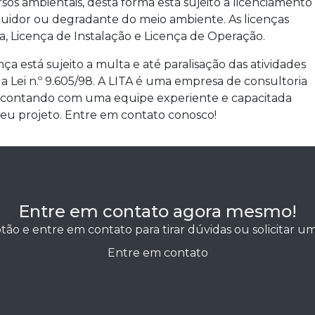
sos ambientais, desta forma está sujeito a licenciamento
idor ou degradante do meio ambiente. As licenças
ia, Licença de Instalação e Licença de Operação.
 está sujeito a multa e até paralisação das atividades
 Lei n.º 9.605/98. A LITA é uma empresa de consultoria
s, contando com uma equipe experiente e capacitada
 seu projeto. Entre em contato conosco!
Entre em contato agora mesmo!
tão e entre em contato para tirar dúvidas ou solicitar 
Entre em contato