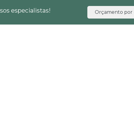
os especialistas!
Orçamento por 
HOME
EMPRESA
SERVIÇOS
BLOG
 em licenciamento ambiental
ada em licenciamento ambi