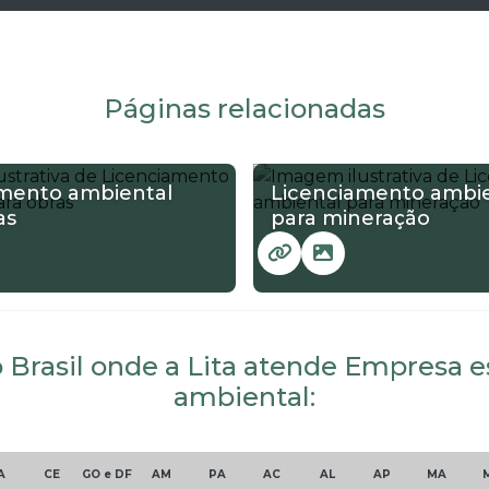
Páginas relacionadas
amento ambiental
Licenciamento ambie
as
para mineração
o Brasil onde a Lita atende Empresa
ambiental:
A
CE
GO e DF
AM
PA
AC
AL
AP
MA