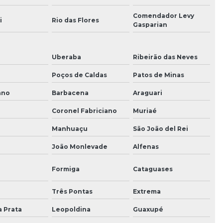
Comendador Levy
i
Rio das Flores
Gasparian
Uberaba
Ribeirão das Neves
Poços de Caldas
Patos de Minas
ano
Barbacena
Araguari
Coronel Fabriciano
Muriaé
Manhuaçu
São João del Rei
João Monlevade
Alfenas
Formiga
Cataguases
a
Três Pontas
Extrema
a Prata
Leopoldina
Guaxupé