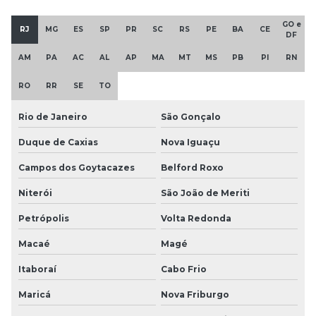
GO e
RJ
MG
ES
SP
PR
SC
RS
PE
BA
CE
DF
AM
PA
AC
AL
AP
MA
MT
MS
PB
PI
RN
RO
RR
SE
TO
Rio de Janeiro
São Gonçalo
Duque de Caxias
Nova Iguaçu
Campos dos Goytacazes
Belford Roxo
Niterói
São João de Meriti
Petrópolis
Volta Redonda
Macaé
Magé
Itaboraí
Cabo Frio
Maricá
Nova Friburgo