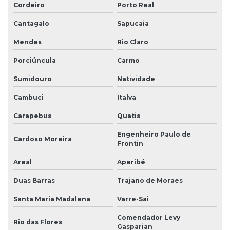
Cordeiro
Porto Real
Cantagalo
Sapucaia
Mendes
Rio Claro
Porciúncula
Carmo
Sumidouro
Natividade
Cambuci
Italva
Carapebus
Quatis
Engenheiro Paulo de
Cardoso Moreira
Frontin
Areal
Aperibé
Duas Barras
Trajano de Moraes
Santa Maria Madalena
Varre-Sai
Comendador Levy
Rio das Flores
Gasparian