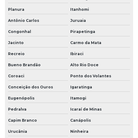
Planura
Itanhomi
Antônio Carlos
Juruaia
Congonhal
Pirapetinga
Jacinto
Carmo da Mata
Recreio
Ibiraci
Bueno Brandão
Alto Rio Doce
Coroaci
Ponto dos Volantes
Conceição dos Ouros
Igaratinga
Eugenópolis
Itamogi
Pedralva
Icaraí de Minas
Capim Branco
Canápolis
Urucânia
Ninheira