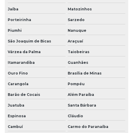
Jaíba
Matozinhos
Porteirinha
Sarzedo
Piumhi
Nanuque
São Joaquim de Bicas
Araçuaí
Várzea da Palma
Taiobeiras
Itamarandiba
Guanhães
Ouro Fino
Brasília de Minas
Carangola
Pompéu
Barão de Cocais
Além Paraíba
Juatuba
Santa Bárbara
Espinosa
Cláudio
Cambuí
Carmo do Paranaíba