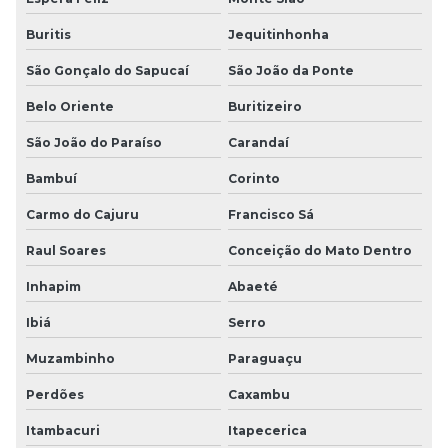
Buritis
Jequitinhonha
São Gonçalo do Sapucaí
São João da Ponte
Belo Oriente
Buritizeiro
São João do Paraíso
Carandaí
Bambuí
Corinto
Carmo do Cajuru
Francisco Sá
Raul Soares
Conceição do Mato Dentro
Inhapim
Abaeté
Ibiá
Serro
Muzambinho
Paraguaçu
Perdões
Caxambu
Itambacuri
Itapecerica