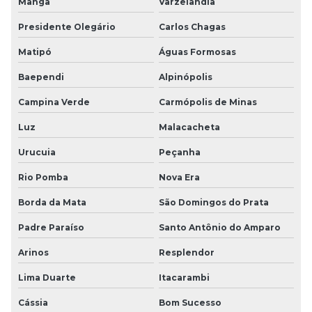
Manga
Varzelândia
Presidente Olegário
Carlos Chagas
Matipó
Águas Formosas
Baependi
Alpinópolis
Campina Verde
Carmópolis de Minas
Luz
Malacacheta
Urucuia
Peçanha
Rio Pomba
Nova Era
Borda da Mata
São Domingos do Prata
Padre Paraíso
Santo Antônio do Amparo
Arinos
Resplendor
Lima Duarte
Itacarambi
Cássia
Bom Sucesso