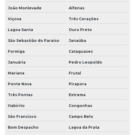
João Monlevade
Alfenas
Viçosa
Três Corações
Lagoa Santa
Ouro Preto
São Sebastião do Paraíso
Janaúba
Formiga
Cataguases
Januária
Pedro Leopoldo
Mariana
Frutal
Ponte Nova
Pirapora
Três Pontas
Extrema
Itabirito
Congonhas
São Francisco
Campo Belo
Bom Despacho
Lagoa da Prata