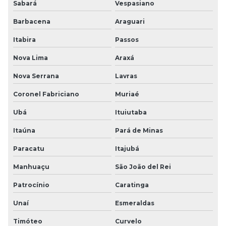
Sabará
Vespasiano
Barbacena
Araguari
Itabira
Passos
Nova Lima
Araxá
Nova Serrana
Lavras
Coronel Fabriciano
Muriaé
Ubá
Ituiutaba
Itaúna
Pará de Minas
Paracatu
Itajubá
Manhuaçu
São João del Rei
Patrocínio
Caratinga
Unaí
Esmeraldas
Timóteo
Curvelo