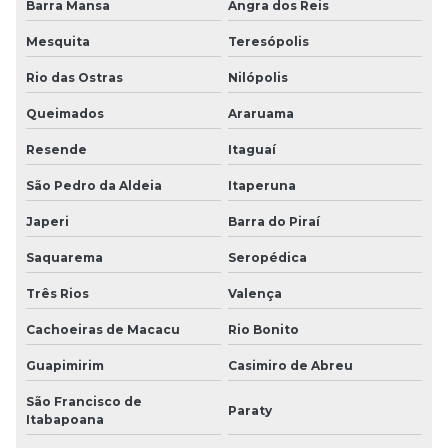
Barra Mansa
Angra dos Reis
Mesquita
Teresópolis
Rio das Ostras
Nilópolis
Queimados
Araruama
Resende
Itaguaí
São Pedro da Aldeia
Itaperuna
Japeri
Barra do Piraí
Saquarema
Seropédica
Três Rios
Valença
Cachoeiras de Macacu
Rio Bonito
Guapimirim
Casimiro de Abreu
São Francisco de
Paraty
Itabapoana