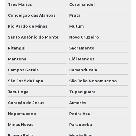
Três Marias
Coromandel
Conceição das Alagoas
Prata
Rio Pardo de Minas
Mutum
Santo Antônio do Monte
Novo Cruzeiro
Pitangui
Sacramento
Mantena
Elói Mendes
Campos Gerais
Camanducaia
São José da Lapa
São João Nepomuceno
Jacutinga
Tupaciguara
Coração de Jesus
Aimorés
Nepomuceno
Pedra Azul
Minas Novas
Paraopeba
Espera Feliz
Monte Sião