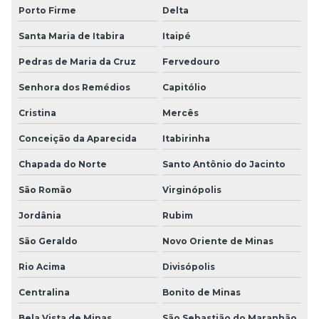
Porto Firme
Delta
Santa Maria de Itabira
Itaipé
Pedras de Maria da Cruz
Fervedouro
Senhora dos Remédios
Capitólio
Cristina
Mercês
Conceição da Aparecida
Itabirinha
Chapada do Norte
Santo Antônio do Jacinto
São Romão
Virginópolis
Jordânia
Rubim
São Geraldo
Novo Oriente de Minas
Rio Acima
Divisópolis
Centralina
Bonito de Minas
Bela Vista de Minas
São Sebastião do Maranhão