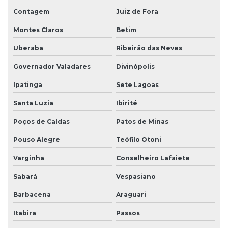
Contagem
Juiz de Fora
Montes Claros
Betim
Uberaba
Ribeirão das Neves
Governador Valadares
Divinópolis
Ipatinga
Sete Lagoas
Santa Luzia
Ibirité
Poços de Caldas
Patos de Minas
Pouso Alegre
Teófilo Otoni
Varginha
Conselheiro Lafaiete
Sabará
Vespasiano
Barbacena
Araguari
Itabira
Passos