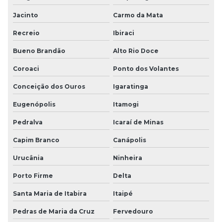
Jacinto
Carmo da Mata
Recreio
Ibiraci
Bueno Brandão
Alto Rio Doce
Coroaci
Ponto dos Volantes
Conceição dos Ouros
Igaratinga
Eugenópolis
Itamogi
Pedralva
Icaraí de Minas
Capim Branco
Canápolis
Urucânia
Ninheira
Porto Firme
Delta
Santa Maria de Itabira
Itaipé
Pedras de Maria da Cruz
Fervedouro