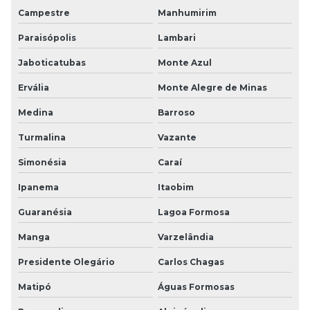
Campestre
Manhumirim
Paraisópolis
Lambari
Jaboticatubas
Monte Azul
Ervália
Monte Alegre de Minas
Medina
Barroso
Turmalina
Vazante
Simonésia
Caraí
Ipanema
Itaobim
Guaranésia
Lagoa Formosa
Manga
Varzelândia
Presidente Olegário
Carlos Chagas
Matipó
Águas Formosas