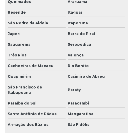
Queimados
Araruama
Resende
Itaguaí
São Pedro da Aldeia
Itaperuna
Japeri
Barra do Piraí
Saquarema
Seropédica
Três Rios
Valença
Cachoeiras de Macacu
Rio Bonito
Guapimirim
Casimiro de Abreu
São Francisco de
Paraty
Itabapoana
Paraíba do Sul
Paracambi
Santo Antônio de Pádua
Mangaratiba
Armação dos Búzios
São Fidélis