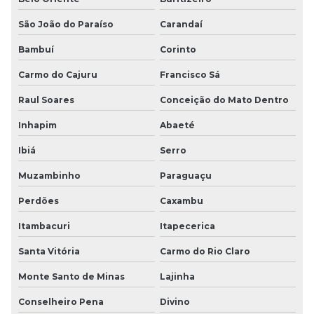
São João do Paraíso
Carandaí
Bambuí
Corinto
Carmo do Cajuru
Francisco Sá
Raul Soares
Conceição do Mato Dentro
Inhapim
Abaeté
Ibiá
Serro
Muzambinho
Paraguaçu
Perdões
Caxambu
Itambacuri
Itapecerica
Santa Vitória
Carmo do Rio Claro
Monte Santo de Minas
Lajinha
Conselheiro Pena
Divino