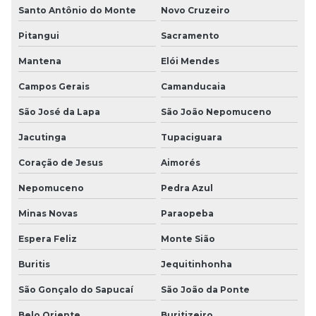
Santo Antônio do Monte
Novo Cruzeiro
Pitangui
Sacramento
Mantena
Elói Mendes
Campos Gerais
Camanducaia
São José da Lapa
São João Nepomuceno
Jacutinga
Tupaciguara
Coração de Jesus
Aimorés
Nepomuceno
Pedra Azul
Minas Novas
Paraopeba
Espera Feliz
Monte Sião
Buritis
Jequitinhonha
São Gonçalo do Sapucaí
São João da Ponte
Belo Oriente
Buritizeiro