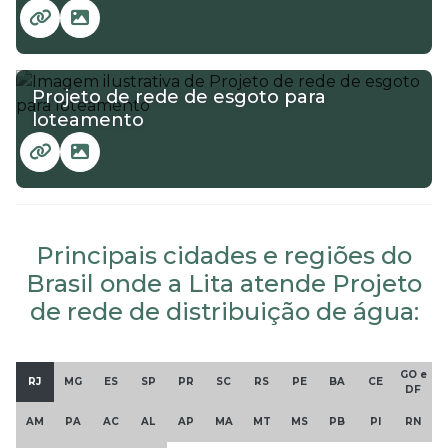
Projeto de rede de esgoto para
loteamento
Principais cidades e regiões do
Brasil onde a Lita atende Projeto
de rede de distribuição de água:
GO e
RJ
MG
ES
SP
PR
SC
RS
PE
BA
CE
DF
AM
PA
AC
AL
AP
MA
MT
MS
PB
PI
RN