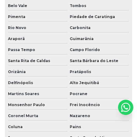
Belo Vale
Tombos
Pimenta
Piedade de Caratinga
Rio Novo
Carbonita
Araporã
Guimarânia
Passa Tempo
Campo Florido
Santa Rita de Caldas
Santa Bárbara do Leste
Orizânia
Pratápolis
Delfinópolis
Alto Jequitibá
Martins Soares
Pocrane
Monsenhor Paulo
Frei Inocêncio
Coronel Murta
Nazareno
Coluna
Pains