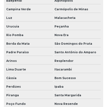
Baependi
Alpinópolis
Campina Verde
Carmópolis de Minas
Luz
Malacacheta
Urucuia
Peçanha
Rio Pomba
Nova Era
Borda da Mata
São Domingos do Prata
Padre Paraíso
Santo Antônio do Amparo
Arinos
Resplendor
Lima Duarte
Itacarambi
Cássia
Bom Sucesso
Perdizes
Ipaba
Piranga
Santa Margarida
Poço Fundo
Nova Resende