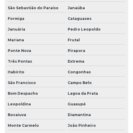
São Sebastião do Paraíso
Janaúba
Formiga
Cataguases
Januária
Pedro Leopoldo
Mariana
Frutal
Ponte Nova
Pirapora
Três Pontas
Extrema
Itabirito
Congonhas
São Francisco
Campo Belo
Bom Despacho
Lagoa da Prata
Leopoldina
Guaxupé
Bocaiuva
Diamantina
Monte Carmelo
João Pinheiro