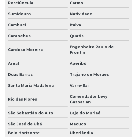
Porciúncula
Carmo
Sumidouro
Natividade
Cambuci
Italva
Carapebus
Quatis
Engenheiro Paulo de
Cardoso Moreira
Frontin
Areal
Aperibé
Duas Barras
Trajano de Moraes
Santa Maria Madalena
Varre-Sai
Comendador Levy
Rio das Flores
Gasparian
São Sebastião do Alto
Laje do Muriaé
São José de Ubá
Macuco
Belo Horizonte
Uberlândia