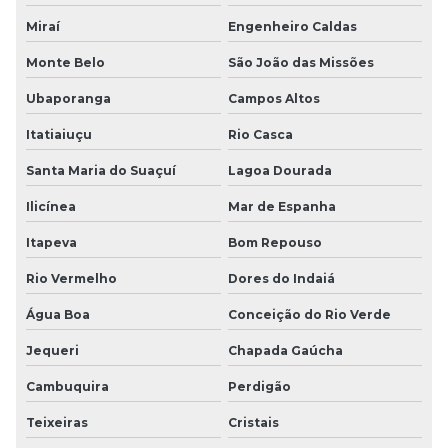
Miraí
Engenheiro Caldas
Monte Belo
São João das Missões
Ubaporanga
Campos Altos
Itatiaiuçu
Rio Casca
Santa Maria do Suaçuí
Lagoa Dourada
Ilicínea
Mar de Espanha
Itapeva
Bom Repouso
Rio Vermelho
Dores do Indaiá
Água Boa
Conceição do Rio Verde
Jequeri
Chapada Gaúcha
Cambuquira
Perdigão
Teixeiras
Cristais