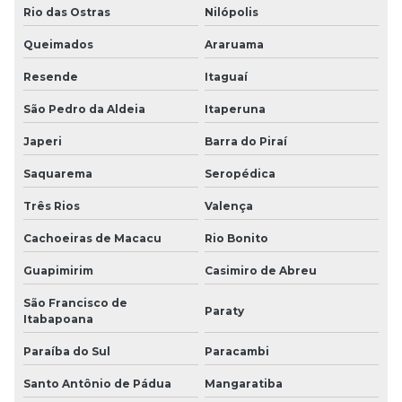
Rio das Ostras
Nilópolis
Queimados
Araruama
Resende
Itaguaí
São Pedro da Aldeia
Itaperuna
Japeri
Barra do Piraí
Saquarema
Seropédica
Três Rios
Valença
Cachoeiras de Macacu
Rio Bonito
Guapimirim
Casimiro de Abreu
São Francisco de
Paraty
Itabapoana
Paraíba do Sul
Paracambi
Santo Antônio de Pádua
Mangaratiba