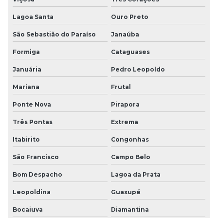
Lagoa Santa
Ouro Preto
São Sebastião do Paraíso
Janaúba
Formiga
Cataguases
Januária
Pedro Leopoldo
Mariana
Frutal
Ponte Nova
Pirapora
Três Pontas
Extrema
Itabirito
Congonhas
São Francisco
Campo Belo
Bom Despacho
Lagoa da Prata
Leopoldina
Guaxupé
Bocaiuva
Diamantina