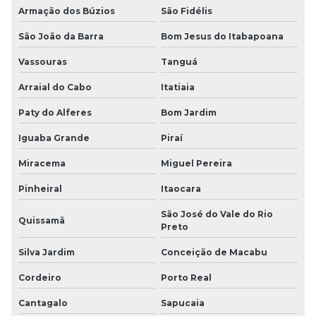
Armação dos Búzios
São Fidélis
São João da Barra
Bom Jesus do Itabapoana
Vassouras
Tanguá
Arraial do Cabo
Itatiaia
Paty do Alferes
Bom Jardim
Iguaba Grande
Piraí
Miracema
Miguel Pereira
Pinheiral
Itaocara
São José do Vale do Rio
Quissamã
Preto
Silva Jardim
Conceição de Macabu
Cordeiro
Porto Real
Cantagalo
Sapucaia