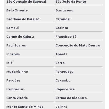
São Gonçalo do Sapucaí
São João da Ponte
Belo Oriente
Buritizeiro
São João do Paraíso
Carandaí
Bambuí
Corinto
Carmo do Cajuru
Francisco Sá
Raul Soares
Conceição do Mato Dentro
Inhapim
Abaeté
Ibiá
Serro
Muzambinho
Paraguaçu
Perdões
Caxambu
Itambacuri
Itapecerica
Santa Vitória
Carmo do Rio Claro
Monte Santo de Minas
Lajinha