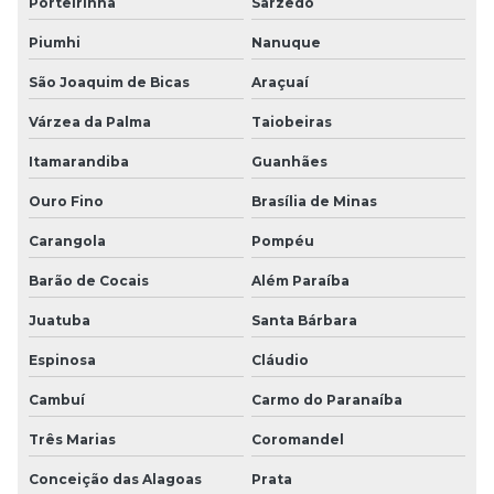
Porteirinha
Sarzedo
Piumhi
Nanuque
São Joaquim de Bicas
Araçuaí
Várzea da Palma
Taiobeiras
Itamarandiba
Guanhães
Ouro Fino
Brasília de Minas
Carangola
Pompéu
Barão de Cocais
Além Paraíba
Juatuba
Santa Bárbara
Espinosa
Cláudio
Cambuí
Carmo do Paranaíba
Três Marias
Coromandel
Conceição das Alagoas
Prata