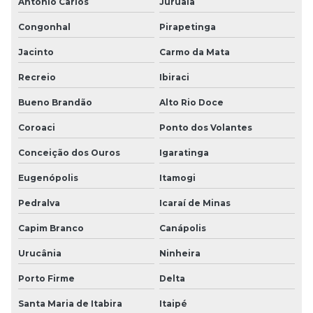
Antônio Carlos
Juruaia
Congonhal
Pirapetinga
Jacinto
Carmo da Mata
Recreio
Ibiraci
Bueno Brandão
Alto Rio Doce
Coroaci
Ponto dos Volantes
Conceição dos Ouros
Igaratinga
Eugenópolis
Itamogi
Pedralva
Icaraí de Minas
Capim Branco
Canápolis
Urucânia
Ninheira
Porto Firme
Delta
Santa Maria de Itabira
Itaipé