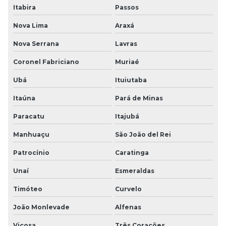
Itabira
Passos
Nova Lima
Araxá
Nova Serrana
Lavras
Coronel Fabriciano
Muriaé
Ubá
Ituiutaba
Itaúna
Pará de Minas
Paracatu
Itajubá
Manhuaçu
São João del Rei
Patrocínio
Caratinga
Unaí
Esmeraldas
Timóteo
Curvelo
João Monlevade
Alfenas
Viçosa
Três Corações