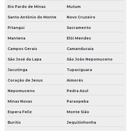
Rio Pardo de Minas
Mutum
Santo Antônio do Monte
Novo Cruzeiro
Pitangui
Sacramento
Mantena
Elói Mendes
Campos Gerais
Camanducaia
São José da Lapa
São João Nepomuceno
Jacutinga
Tupaciguara
Coração de Jesus
Aimorés
Nepomuceno
Pedra Azul
Minas Novas
Paraopeba
Espera Feliz
Monte Sião
Buritis
Jequitinhonha