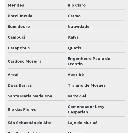
Mendes
Rio Claro
Porciúncula
Carmo
Sumidouro
Natividade
Cambuci
Italva
Carapebus
Quatis
Engenheiro Paulo de
Cardoso Moreira
Frontin
Areal
Aperibé
Duas Barras
Trajano de Moraes
Santa Maria Madalena
Varre-Sai
Comendador Levy
Rio das Flores
Gasparian
São Sebastião do Alto
Laje do Muriaé