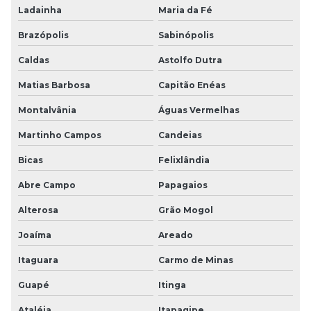
Ladainha
Maria da Fé
Brazópolis
Sabinópolis
Caldas
Astolfo Dutra
Matias Barbosa
Capitão Enéas
Montalvânia
Águas Vermelhas
Martinho Campos
Candeias
Bicas
Felixlândia
Abre Campo
Papagaios
Alterosa
Grão Mogol
Joaíma
Areado
Itaguara
Carmo de Minas
Guapé
Itinga
Ataléia
Itapagipe