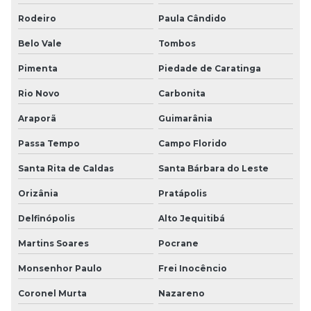
Rodeiro
Paula Cândido
Belo Vale
Tombos
Pimenta
Piedade de Caratinga
Rio Novo
Carbonita
Araporã
Guimarânia
Passa Tempo
Campo Florido
Santa Rita de Caldas
Santa Bárbara do Leste
Orizânia
Pratápolis
Delfinópolis
Alto Jequitibá
Martins Soares
Pocrane
Monsenhor Paulo
Frei Inocêncio
Coronel Murta
Nazareno