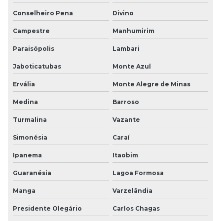
Conselheiro Pena
Divino
Campestre
Manhumirim
Paraisópolis
Lambari
Jaboticatubas
Monte Azul
Ervália
Monte Alegre de Minas
Medina
Barroso
Turmalina
Vazante
Simonésia
Caraí
Ipanema
Itaobim
Guaranésia
Lagoa Formosa
Manga
Varzelândia
Presidente Olegário
Carlos Chagas