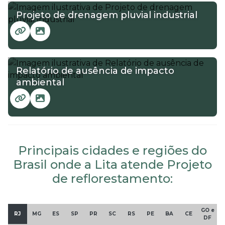
Projeto de drenagem pluvial industrial
Relatório de ausência de impacto
ambiental
Principais cidades e regiões do
Brasil onde a Lita atende Projeto
de reflorestamento:
GO e
RJ
MG
ES
SP
PR
SC
RS
PE
BA
CE
DF