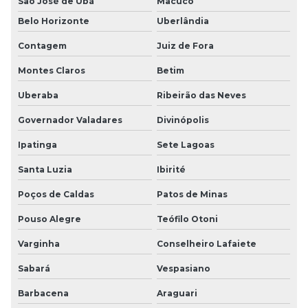
São José de Ubá
Macuco
Belo Horizonte
Uberlândia
Contagem
Juiz de Fora
Montes Claros
Betim
Uberaba
Ribeirão das Neves
Governador Valadares
Divinópolis
Ipatinga
Sete Lagoas
Santa Luzia
Ibirité
Poços de Caldas
Patos de Minas
Pouso Alegre
Teófilo Otoni
Varginha
Conselheiro Lafaiete
Sabará
Vespasiano
Barbacena
Araguari