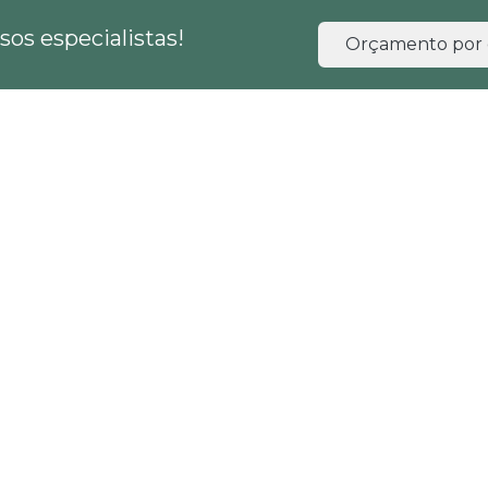
os especialistas!
Orçamento por 
HOME
EMPRESA
SERVIÇOS
BLOG
rânsito eit
 trânsito eit