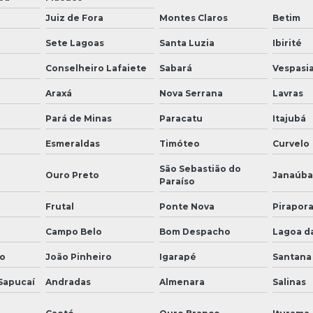
Juiz de Fora
Montes Claros
Betim
Sete Lagoas
Santa Luzia
Ibirité
Conselheiro Lafaiete
Sabará
Vespasi
Araxá
Nova Serrana
Lavras
Pará de Minas
Paracatu
Itajubá
Esmeraldas
Timóteo
Curvelo
São Sebastião do
Ouro Preto
Janaúba
Paraíso
Frutal
Ponte Nova
Pirapor
Campo Belo
Bom Despacho
Lagoa d
o
João Pinheiro
Igarapé
Santana
 Sapucaí
Andradas
Almenara
Salinas