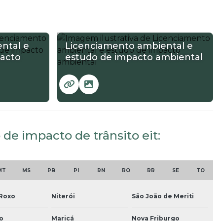
ntal e
Licenciamento ambiental e
pacto
estudo de impacto ambiental
 de impacto de trânsito eit:
MT
MS
PB
PI
RN
RO
RR
SE
TO
 Roxo
Niterói
São João de Meriti
o
Maricá
Nova Friburgo