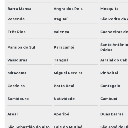
Barra Mansa
Angra dos Reis
Mesquita
Resende
Itaguaí
São Pedro da 
Três Rios
Valença
Cachoeiras d
Santo Antônio
Paraíba do Sul
Paracambi
Pádua
Vassouras
Tanguá
Arraial do Cab
Miracema
Miguel Pereira
Pinheiral
Cordeiro
Porto Real
Cantagalo
Sumidouro
Natividade
Cambuci
Areal
Aperibé
Duas Barras
São Sebastião do Alto
Laje do Muriaé
São José de U