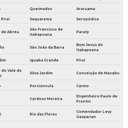
s
Queimados
Araruama
 Piraí
Saquarema
Seropédica
São Francisco de
o de Abreu
Paraty
Itabapoana
Bom Jesus do
lis
São João da Barra
Itabapoana
dim
Iguaba Grande
Piraí
 do Vale do
Silva Jardim
Conceição de Macabu
o
o
Porciúncula
Carmo
Engenheiro Paulo de
Cardoso Moreira
Frontin
Comendador Levy
i
Rio das Flores
Gasparian