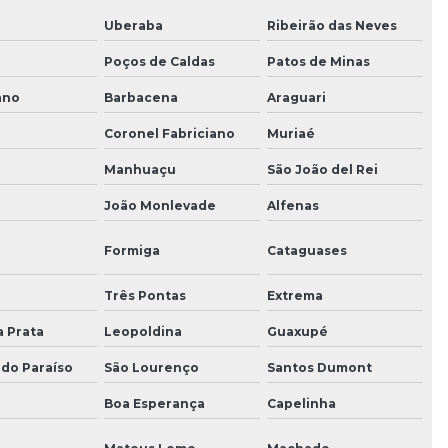
Uberaba
Ribeirão das Neves
Poços de Caldas
Patos de Minas
ano
Barbacena
Araguari
Coronel Fabriciano
Muriaé
Manhuaçu
São João del Rei
João Monlevade
Alfenas
Formiga
Cataguases
a
Três Pontas
Extrema
a Prata
Leopoldina
Guaxupé
 do Paraíso
São Lourenço
Santos Dumont
Boa Esperança
Capelinha