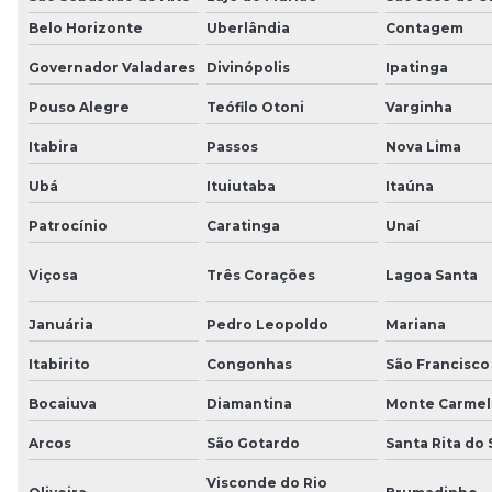
Belo Horizonte
Uberlândia
Contagem
Governador Valadares
Divinópolis
Ipatinga
Pouso Alegre
Teófilo Otoni
Varginha
Itabira
Passos
Nova Lima
Ubá
Ituiutaba
Itaúna
Patrocínio
Caratinga
Unaí
Viçosa
Três Corações
Lagoa Santa
Januária
Pedro Leopoldo
Mariana
Itabirito
Congonhas
São Francisco
Bocaiuva
Diamantina
Monte Carmel
Arcos
São Gotardo
Santa Rita do
Visconde do Rio