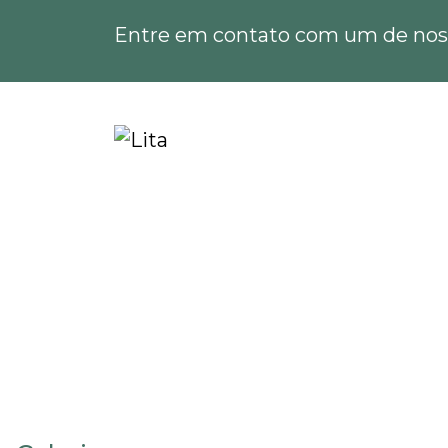
Entre em contato com um de noss
Home
Informações
Estudo de impacto de t
Estudo de impacto de