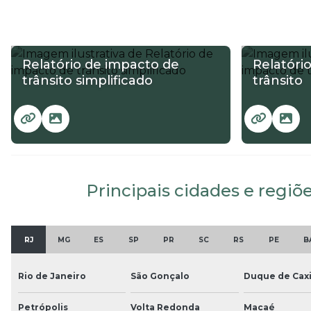
Relatório de impacto de
Relatóri
trânsito simplificado
trânsito
Principais cidades e regiõe
RJ
MG
ES
SP
PR
SC
RS
PE
B
Rio de Janeiro
São Gonçalo
Duque de Cax
Petrópolis
Volta Redonda
Macaé