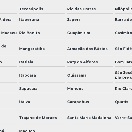
Teresópolis
Rio das Ostras
Nilópoli
Aldeia
Itaperuna
Japeri
Barra do
e Macacu
Rio Bonito
Guapimirim
Casimir
 de
Mangaratiba
Armação dos Búzios
São Fidé
o
Itatiaia
Paty do Alferes
Bom Jar
São José
Itaocara
Quissamã
Rio Pret
Sapucaia
Mendes
Rio Clar
Italva
Carapebus
Quatis
Trajano de Moraes
Santa Maria Madalena
Varre-Sa
bá
Macuco