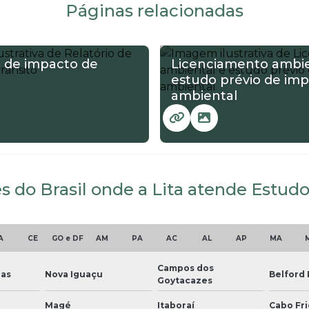
Páginas relacionadas
o de impacto de
Licenciamento ambie
estudo prévio de im
ambiental
s do Brasil onde a Lita atende Estudo
A
CE
GO e DF
AM
PA
AC
AL
AP
MA
Campos dos
ias
Nova Iguaçu
Belford
Goytacazes
Magé
Itaboraí
Cabo Fri