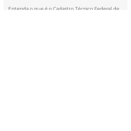
Entenda o que é o Cadastro Técnico Federal de
Atividades Potencialmente Poluidoras e/ou
Utilizadoras dos Recursos Ambientais
Entendendo o Relatório de Impacto de Trânsito
(RIT)
Entendendo os Diferentes Tipos de Efluentes
Entendendo os Diferentes Tipos de Efluentes e a
Aplicação do Fator K na Cobrança de Esgoto
Está chegando o período do RAPP - Você precisa
preencher?
Estabilidade de Taludes
Estudo de Impacto de Vizinhança: Benefícios
para Projetos Urbanos Sustentáveis