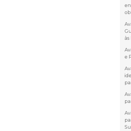
en
ob
Av
Gu
às
Av
e 
Av
id
pa
Av
pa
Av
pa
Su