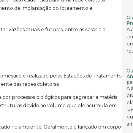
momento de implantação do loteamento e
Gu
Pr
r vazões atuais e futuras, entre as casas e a
A 
um
pr
re
Gu
oméstico é realizado pelas Estações de Tratamento
Am
pa
ente das redes coletoras.
A 
pr
por processos biológicos para degradar a matéria
pl
estruturas devido ao volume que ele acumula em
su
bu
am
nçado no ambiente. Geralmente é lançado em corpo