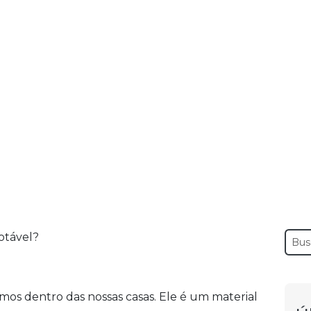
HOME
EMPRESA
SERVIÇOS
BLOG
é agua potável?
do esgoto é agua potável?
mos dentro das nossas casas. Ele é um material