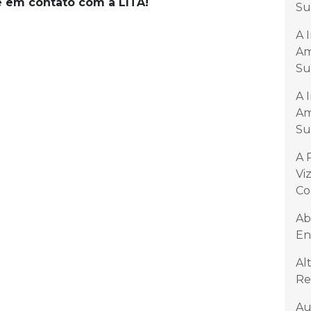
e em contato com a LITA!
Su
A 
Am
Su
A 
Am
Su
A 
Vi
Co
Ab
En
Al
Re
Au