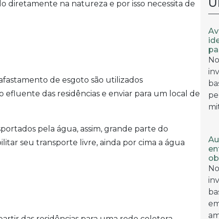
Ú
o diretamente na natureza e por isso necessita de
Av
id
pa
No
in
fastamento de esgoto são utilizados
ba
 efluente das residências e enviar para um local de
pe
mi
portados pela água, assim, grande parte do
Au
itar seu transporte livre, ainda por cima a água
en
ob
No
in
ba
em
am
partir das residências para uma rede coletora