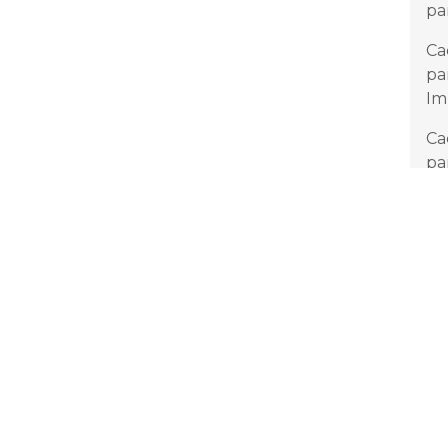
pa
Ca
pa
Im
Ca
pa
Ag
Ca
pa
Pa
Ca
Su
Ca
Es
Ca