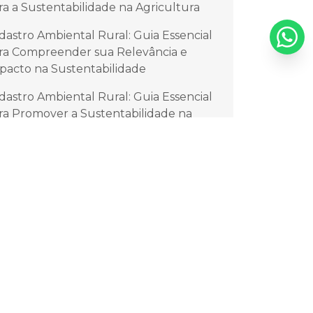
ra a Sustentabilidade na Agricultura
dastro Ambiental Rural: Guia Essencial
ra Compreender sua Relevância e
pacto na Sustentabilidade
dastro Ambiental Rural: Guia Essencial
ra Promover a Sustentabilidade na
ricultura
dastro Ambiental Rural: Guia Essencial
ra Proteger e Regularizar Seu
trimônio Natural
dastro Ambiental Rural: Impacto e
stentabilidade nas Propriedades
dastro Ambiental Rural: Por Que é
sencial para a Valorização do Seu Imóvel
dastro Ambiental Rural: Vantagens