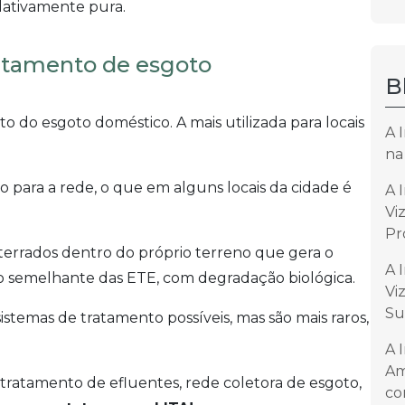
elativamente pura.
ratamento de esgoto
B
o do esgoto doméstico. A mais utilizada para locais
A 
na
to para a rede, o que em alguns locais da cidade é
A 
Vi
Pr
errados dentro do próprio terreno que gera o
A 
o semelhante das ETE, com degradação biológica.
Vi
Su
sistemas de tratamento possíveis, mas são mais raros,
A 
Am
 tratamento de efluentes, rede coletora de esgoto,
co