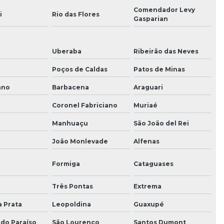
Comendador Levy
i
Rio das Flores
Gasparian
Uberaba
Ribeirão das Neves
Poços de Caldas
Patos de Minas
ano
Barbacena
Araguari
Coronel Fabriciano
Muriaé
Manhuaçu
São João del Rei
João Monlevade
Alfenas
Formiga
Cataguases
a
Três Pontas
Extrema
a Prata
Leopoldina
Guaxupé
 do Paraíso
São Lourenço
Santos Dumont