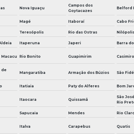
Campos dos
ias
Nova Iguaçu
Belford
Goytacazes
Magé
Itaboraí
Cabo Fri
Teresópolis
Rio das Ostras
Nilópoli
Aldeia
Itaperuna
Japeri
Barra do
e Macacu
Rio Bonito
Guapimirim
Casimir
 de
Mangaratiba
Armação dos Búzios
São Fidé
o
Itatiaia
Paty do Alferes
Bom Jar
São José
Itaocara
Quissamã
Rio Pret
Sapucaia
Mendes
Rio Clar
Italva
Carapebus
Quatis