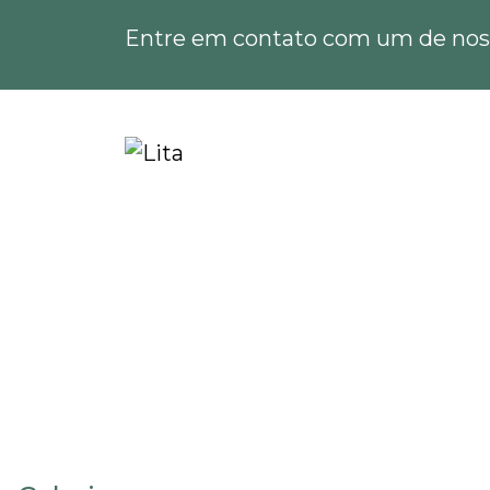
Entre em contato com um de noss
Home
Informações
Outorga para utilizaçã
Outorga para utiliza