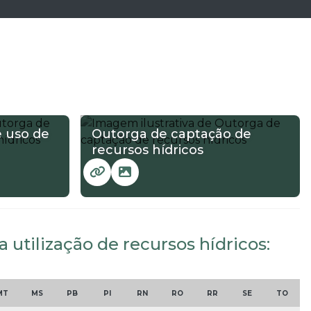
e uso de
Outorga de captação de
recursos hídricos
 utilização de recursos hídricos:
MT
MS
PB
PI
RN
RO
RR
SE
TO