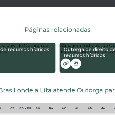
Páginas relacionadas
de recursos hídricos
Outorga de direito d
recursos hídricos
Brasil onde a Lita atende Outorga para
A
CE
GO e DF
AM
PA
AC
AL
AP
MA