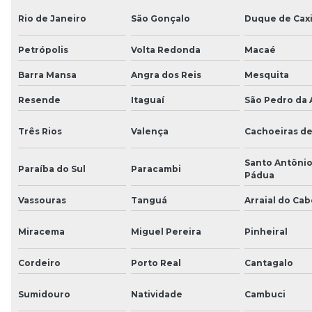
Rio de Janeiro
São Gonçalo
Duque de Cax
Petrópolis
Volta Redonda
Macaé
Barra Mansa
Angra dos Reis
Mesquita
Resende
Itaguaí
São Pedro da 
Três Rios
Valença
Cachoeiras d
Santo Antônio
Paraíba do Sul
Paracambi
Pádua
Vassouras
Tanguá
Arraial do Cab
Miracema
Miguel Pereira
Pinheiral
Cordeiro
Porto Real
Cantagalo
Sumidouro
Natividade
Cambuci