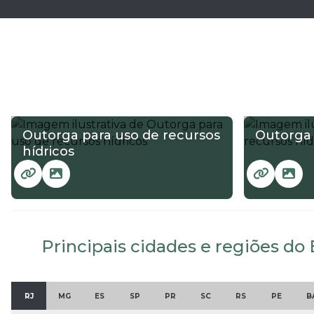
Outorga para uso de recursos
Outorga 
hídricos
Principais cidades e regiões do 
RJ
MG
ES
SP
PR
SC
RS
PE
B