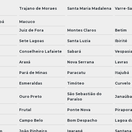
Trajano de Moraes
Santa Maria Madalena
Varre-Sa
bá
Macuco
Juiz de Fora
Montes Claros
Betim
Sete Lagoas
Santa Luzia
Ibirité
Conselheiro Lafaiete
Sabará
Vespasi
Araxá
Nova Serrana
Lavras
Pará de Minas
Paracatu
Itajubá
Esmeraldas
Timóteo
Curvelo
São Sebastião do
Ouro Preto
Janaúba
Paraíso
Frutal
Ponte Nova
Pirapor
Campo Belo
Bom Despacho
Lagoa d
o
João Pinheiro
Igarapé
Santana