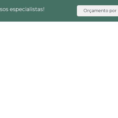
os especialistas!
Orçamento por 
HOME
EMPRESA
SERVIÇOS
BLOG
o de recursos hídricos
ção de recursos hídricos