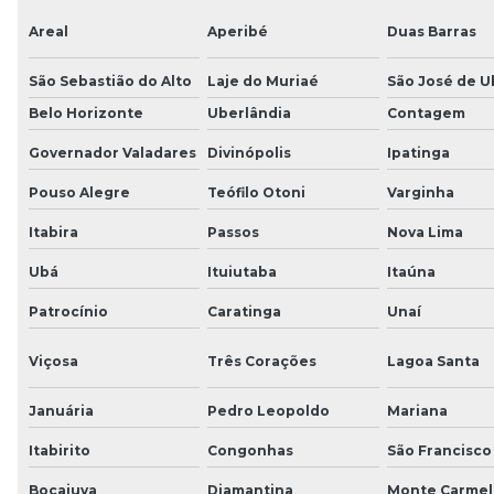
Areal
Aperibé
Duas Barras
São Sebastião do Alto
Laje do Muriaé
São José de U
Belo Horizonte
Uberlândia
Contagem
Governador Valadares
Divinópolis
Ipatinga
Pouso Alegre
Teófilo Otoni
Varginha
Itabira
Passos
Nova Lima
Ubá
Ituiutaba
Itaúna
Patrocínio
Caratinga
Unaí
Viçosa
Três Corações
Lagoa Santa
Januária
Pedro Leopoldo
Mariana
Itabirito
Congonhas
São Francisco
Bocaiuva
Diamantina
Monte Carmel