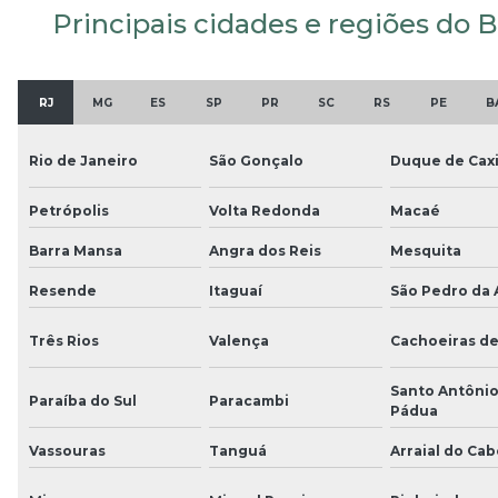
Principais cidades e regiões do B
RJ
MG
ES
SP
PR
SC
RS
PE
B
Rio de Janeiro
São Gonçalo
Duque de Cax
Petrópolis
Volta Redonda
Macaé
Barra Mansa
Angra dos Reis
Mesquita
Resende
Itaguaí
São Pedro da 
Três Rios
Valença
Cachoeiras d
Santo Antônio
Paraíba do Sul
Paracambi
Pádua
Vassouras
Tanguá
Arraial do Cab