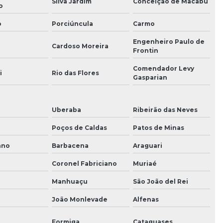
Silva Jardim
Conceição de Macabu
o
o
Porciúncula
Carmo
Engenheiro Paulo de
Cardoso Moreira
Frontin
Comendador Levy
i
Rio das Flores
Gasparian
Uberaba
Ribeirão das Neves
Poços de Caldas
Patos de Minas
ano
Barbacena
Araguari
Coronel Fabriciano
Muriaé
Manhuaçu
São João del Rei
João Monlevade
Alfenas
Formiga
Cataguases