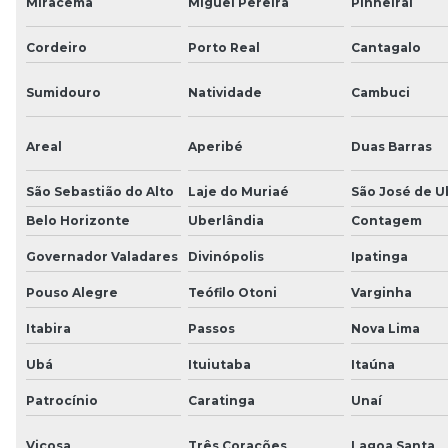
Miracema
Miguel Pereira
Pinheiral
Cordeiro
Porto Real
Cantagalo
Sumidouro
Natividade
Cambuci
Areal
Aperibé
Duas Barras
São Sebastião do Alto
Laje do Muriaé
São José de U
Belo Horizonte
Uberlândia
Contagem
Governador Valadares
Divinópolis
Ipatinga
Pouso Alegre
Teófilo Otoni
Varginha
Itabira
Passos
Nova Lima
Ubá
Ituiutaba
Itaúna
Patrocínio
Caratinga
Unaí
Viçosa
Três Corações
Lagoa Santa