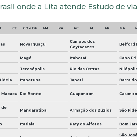
rasil onde a Lita atende Estudo de v
A
CE
GO e DF
AM
PA
AC
AL
AP
MA
Campos dos
ias
Nova Iguaçu
Belford
Goytacazes
Magé
Itaboraí
Cabo Fri
Teresópolis
Rio das Ostras
Nilópoli
Aldeia
Itaperuna
Japeri
Barra do
e Macacu
Rio Bonito
Guapimirim
Casimir
 de
Mangaratiba
Armação dos Búzios
São Fidé
o
Itatiaia
Paty do Alferes
Bom Jar
São José