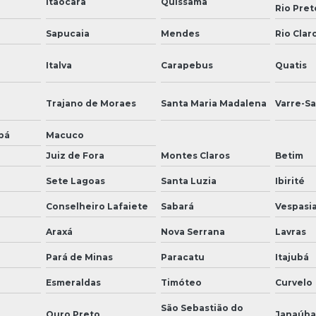
Itaocara
Quissamã
Rio Pret
Sapucaia
Mendes
Rio Clar
Italva
Carapebus
Quatis
Trajano de Moraes
Santa Maria Madalena
Varre-Sa
bá
Macuco
Juiz de Fora
Montes Claros
Betim
Sete Lagoas
Santa Luzia
Ibirité
Conselheiro Lafaiete
Sabará
Vespasi
Araxá
Nova Serrana
Lavras
Pará de Minas
Paracatu
Itajubá
Esmeraldas
Timóteo
Curvelo
São Sebastião do
Ouro Preto
Janaúba