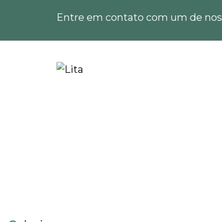
Entre em contato com um de noss
Home
Informações
Estudo de viabilidade 
Estudo de viabilida