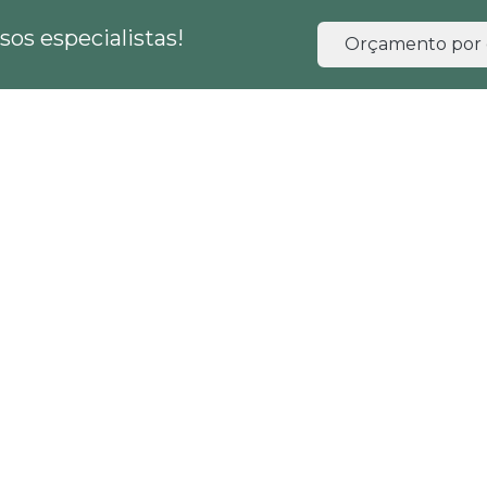
os especialistas!
Orçamento por 
HOME
EMPRESA
SERVIÇOS
BLOG
e de impacto ambiental
de e de impacto ambiental