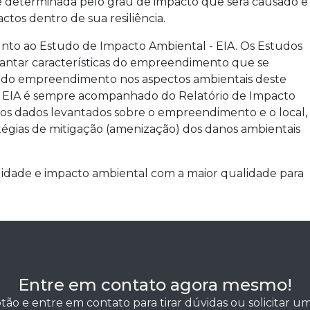
 é determinada pelo grau de impacto que será causado e
tos dentro de sua resiliência.
junto ao Estudo de Impacto Ambiental - EIA. Os Estudos
vantar características do empreendimento que se
ia do empreendimento nos aspectos ambientais deste
 - EIA é sempre acompanhado do Relatório de Impacto
dos dados levantados sobre o empreendimento e o local,
ratégias de mitigação (amenização) dos danos ambientais
ilidade e impacto ambiental com a maior qualidade para
Entre em contato agora mesmo!
tão e entre em contato para tirar dúvidas ou solicitar 