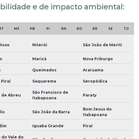
iabilidade e de impacto ambiental:
MT
MS
PB
PI
RN
RO
RR
SE
TO
 Roxo
Niterói
São João de Meriti
o
Maricá
Nova Friburgo
s
Queimados
Araruama
 Piraí
Saquarema
Seropédica
São Francisco de
o de Abreu
Paraty
Itabapoana
Bom Jesus do
lis
São João da Barra
Itabapoana
dim
Iguaba Grande
Piraí
 do Vale do