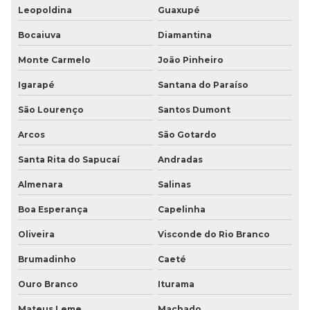
Leopoldina
Guaxupé
Bocaiuva
Diamantina
Monte Carmelo
João Pinheiro
Igarapé
Santana do Paraíso
São Lourenço
Santos Dumont
Arcos
São Gotardo
Santa Rita do Sapucaí
Andradas
Almenara
Salinas
Boa Esperança
Capelinha
Oliveira
Visconde do Rio Branco
Brumadinho
Caeté
Ouro Branco
Iturama
Mateus Leme
Machado