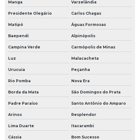
Manga
Varzelândia
Presidente Olegário
Carlos Chagas
Matipó
Águas Formosas
Baependi
Alpinópolis
Campina Verde
Carmópolis de Minas
Luz
Malacacheta
Urucuia
Peçanha
Rio Pomba
Nova Era
Borda da Mata
São Domingos do Prata
Padre Paraíso
Santo Antônio do Amparo
Arinos
Resplendor
Lima Duarte
Itacarambi
Cássia
Bom Sucesso