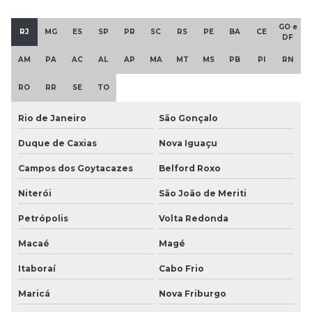
GO e
RJ
MG
ES
SP
PR
SC
RS
PE
BA
CE
DF
AM
PA
AC
AL
AP
MA
MT
MS
PB
PI
RN
RO
RR
SE
TO
Rio de Janeiro
São Gonçalo
Duque de Caxias
Nova Iguaçu
Campos dos Goytacazes
Belford Roxo
Niterói
São João de Meriti
Petrópolis
Volta Redonda
Macaé
Magé
Itaboraí
Cabo Frio
Maricá
Nova Friburgo