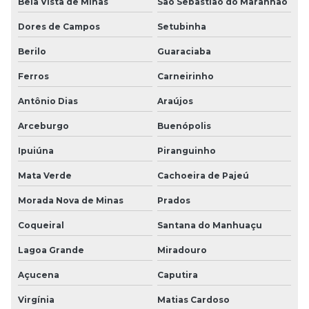
Bela Vista de Minas
São Sebastião do Maranhão
Dores de Campos
Setubinha
Berilo
Guaraciaba
Ferros
Carneirinho
Antônio Dias
Araújos
Arceburgo
Buenópolis
Ipuiúna
Piranguinho
Mata Verde
Cachoeira de Pajeú
Morada Nova de Minas
Prados
Coqueiral
Santana do Manhuaçu
Lagoa Grande
Miradouro
Açucena
Caputira
Virgínia
Matias Cardoso