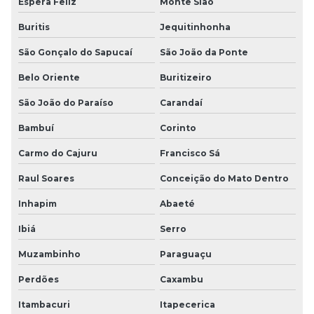
Espera Feliz
Monte Sião
Buritis
Jequitinhonha
São Gonçalo do Sapucaí
São João da Ponte
Belo Oriente
Buritizeiro
São João do Paraíso
Carandaí
Bambuí
Corinto
Carmo do Cajuru
Francisco Sá
Raul Soares
Conceição do Mato Dentro
Inhapim
Abaeté
Ibiá
Serro
Muzambinho
Paraguaçu
Perdões
Caxambu
Itambacuri
Itapecerica