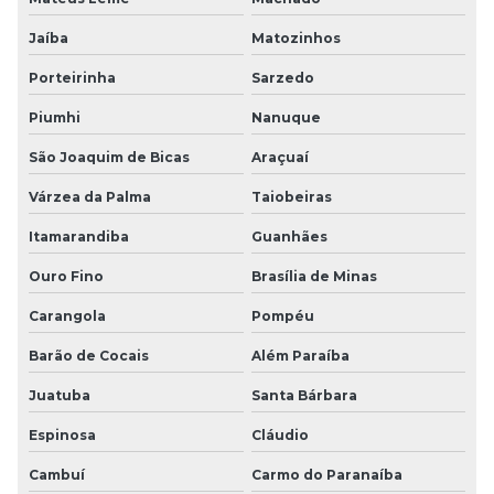
Jaíba
Matozinhos
Porteirinha
Sarzedo
Piumhi
Nanuque
São Joaquim de Bicas
Araçuaí
Várzea da Palma
Taiobeiras
Itamarandiba
Guanhães
Ouro Fino
Brasília de Minas
Carangola
Pompéu
Barão de Cocais
Além Paraíba
Juatuba
Santa Bárbara
Espinosa
Cláudio
Cambuí
Carmo do Paranaíba