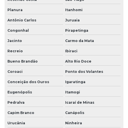
Planura
Itanhomi
Antônio Carlos
Juruaia
Congonhal
Pirapetinga
Jacinto
Carmo da Mata
Recreio
Ibiraci
Bueno Brandão
Alto Rio Doce
Coroaci
Ponto dos Volantes
Conceição dos Ouros
Igaratinga
Eugenópolis
Itamogi
Pedralva
Icaraí de Minas
Capim Branco
Canápolis
Urucânia
Ninheira