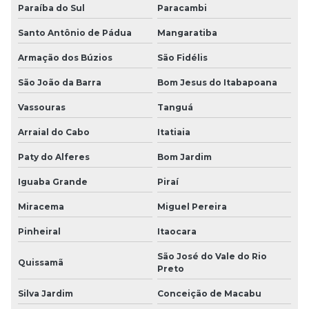
Paraíba do Sul
Paracambi
Santo Antônio de Pádua
Mangaratiba
Armação dos Búzios
São Fidélis
São João da Barra
Bom Jesus do Itabapoana
Vassouras
Tanguá
Arraial do Cabo
Itatiaia
Paty do Alferes
Bom Jardim
Iguaba Grande
Piraí
Miracema
Miguel Pereira
Pinheiral
Itaocara
São José do Vale do Rio
Quissamã
Preto
Silva Jardim
Conceição de Macabu