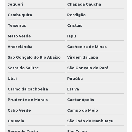
Jequeri
Chapada Gaúcha
Cambuquira
Perdigão
Teixeiras
Cristais
Mato Verde
Iapu
Andrelândia
Cachoeira de Minas
São Gonçalo do Rio Abaixo
Virgem da Lapa
Serra do Salitre
São Gonçalo do Pará
Ubaí
Piraúba
Carmo da Cachoeira
Estiva
Prudente de Morais
Caetanópolis
Cabo Verde
Campo do Meio
Gouveia
São João do Manhuaçu
Resende Costa
São Tiago