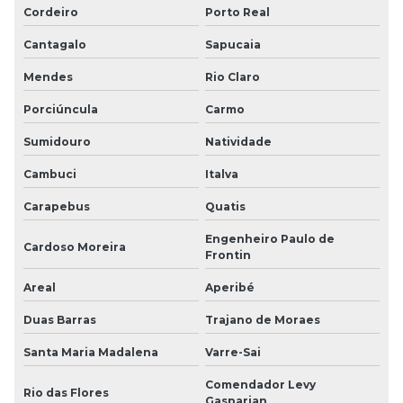
Cordeiro
Porto Real
Cantagalo
Sapucaia
Mendes
Rio Claro
Porciúncula
Carmo
Sumidouro
Natividade
Cambuci
Italva
Carapebus
Quatis
Engenheiro Paulo de
Cardoso Moreira
Frontin
Areal
Aperibé
Duas Barras
Trajano de Moraes
Santa Maria Madalena
Varre-Sai
Comendador Levy
Rio das Flores
Gasparian