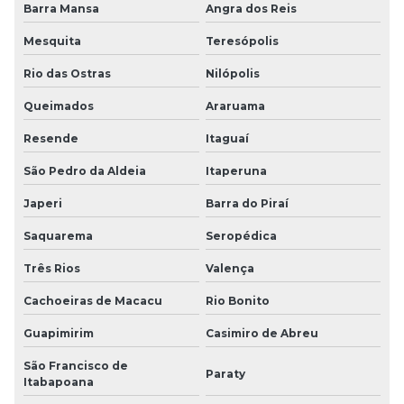
Barra Mansa
Angra dos Reis
Mesquita
Teresópolis
Rio das Ostras
Nilópolis
Queimados
Araruama
Resende
Itaguaí
São Pedro da Aldeia
Itaperuna
Japeri
Barra do Piraí
Saquarema
Seropédica
Três Rios
Valença
Cachoeiras de Macacu
Rio Bonito
Guapimirim
Casimiro de Abreu
São Francisco de
Paraty
Itabapoana