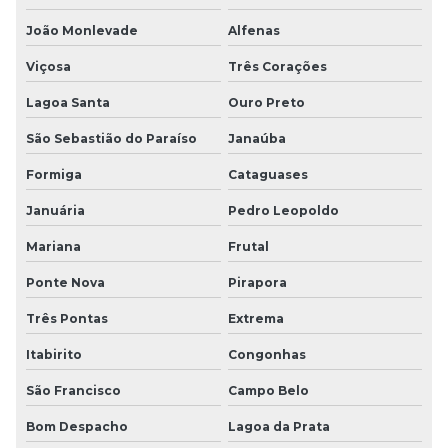
João Monlevade
Alfenas
Viçosa
Três Corações
Lagoa Santa
Ouro Preto
São Sebastião do Paraíso
Janaúba
Formiga
Cataguases
Januária
Pedro Leopoldo
Mariana
Frutal
Ponte Nova
Pirapora
Três Pontas
Extrema
Itabirito
Congonhas
São Francisco
Campo Belo
Bom Despacho
Lagoa da Prata