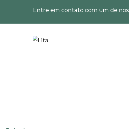
Entre em contato com um de noss
Home
Informações
Licenciamento ambient
Licenciamento ambi