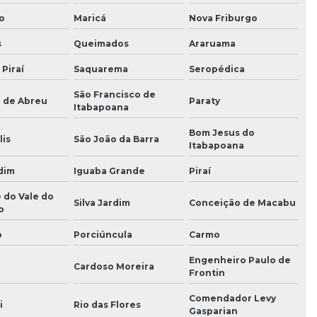
o
Maricá
Nova Friburgo
s
Queimados
Araruama
 Piraí
Saquarema
Seropédica
São Francisco de
o de Abreu
Paraty
Itabapoana
Bom Jesus do
lis
São João da Barra
Itabapoana
dim
Iguaba Grande
Piraí
 do Vale do
Silva Jardim
Conceição de Macabu
o
o
Porciúncula
Carmo
Engenheiro Paulo de
Cardoso Moreira
Frontin
Comendador Levy
i
Rio das Flores
Gasparian