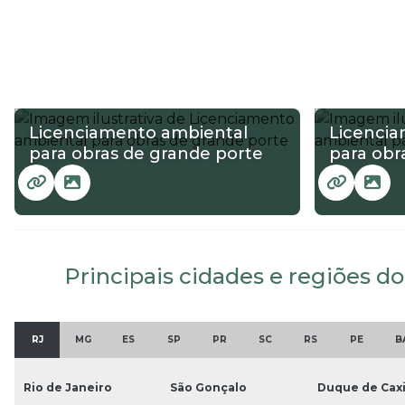
Licenciamento ambiental
Licenci
para obras de grande porte
para obr
Principais cidades e regiões d
RJ
MG
ES
SP
PR
SC
RS
PE
B
Rio de Janeiro
São Gonçalo
Duque de Cax