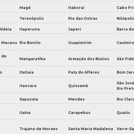
Magé
Itaboraí
Cabo Fri
Teresópolis
Rio das Ostras
Nilópoli
Aldeia
Itaperuna
Japeri
Barra do
e Macacu
Rio Bonito
Guapimirim
Casimir
 de
Mangaratiba
Armação dos Búzios
São Fidé
o
Itatiaia
Paty do Alferes
Bom Jar
São José
Itaocara
Quissamã
Rio Pret
Sapucaia
Mendes
Rio Clar
Italva
Carapebus
Quatis
Trajano de Moraes
Santa Maria Madalena
Varre-Sa