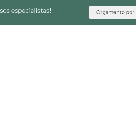
os especialistas!
Orçamento por 
HOME
EMPRESA
SERVIÇOS
BLOG
al para mineração
ental para mineração