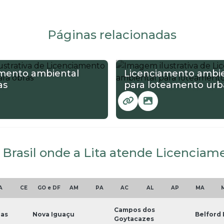
Páginas relacionadas
amento ambiental
Licenciamento ambie
as
para loteamento ur
o Brasil onde a Lita atende Licencia
A
CE
GO e DF
AM
PA
AC
AL
AP
MA
Campos dos
ias
Nova Iguaçu
Belford
Goytacazes