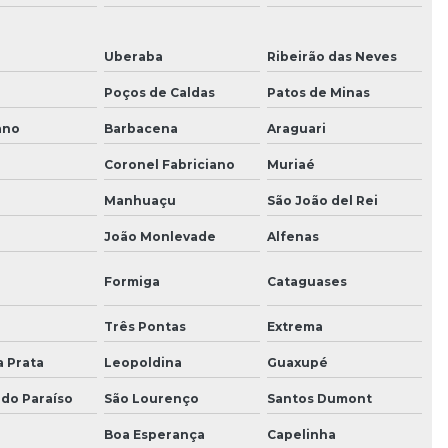
Uberaba
Ribeirão das Neves
Poços de Caldas
Patos de Minas
ano
Barbacena
Araguari
Coronel Fabriciano
Muriaé
Manhuaçu
São João del Rei
João Monlevade
Alfenas
Formiga
Cataguases
a
Três Pontas
Extrema
a Prata
Leopoldina
Guaxupé
 do Paraíso
São Lourenço
Santos Dumont
Boa Esperança
Capelinha