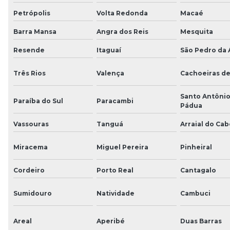
Petrópolis
Volta Redonda
Macaé
Barra Mansa
Angra dos Reis
Mesquita
Resende
Itaguaí
São Pedro da 
Três Rios
Valença
Cachoeiras d
Santo Antônio
Paraíba do Sul
Paracambi
Pádua
Vassouras
Tanguá
Arraial do Cab
Miracema
Miguel Pereira
Pinheiral
Cordeiro
Porto Real
Cantagalo
Sumidouro
Natividade
Cambuci
Areal
Aperibé
Duas Barras