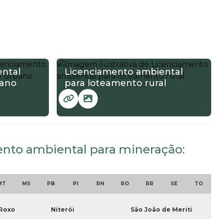
ntal
Licenciamento ambiental
bano
para loteamento rural
mento ambiental para mineração:
MT
MS
PB
PI
RN
RO
RR
SE
TO
 Roxo
Niterói
São João de Meriti