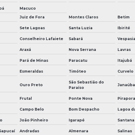
bá
Macuco
Juiz de Fora
Montes Claros
Betim
Sete Lagoas
Santa Luzia
Ibirité
Conselheiro Lafaiete
Sabará
Vespasi
Araxá
Nova Serrana
Lavras
Pará de Minas
Paracatu
Itajubá
Esmeraldas
Timóteo
Curvelo
São Sebastião do
Ouro Preto
Janaúba
Paraíso
Frutal
Ponte Nova
Pirapor
Campo Belo
Bom Despacho
Lagoa d
o
João Pinheiro
Igarapé
Santana
 Sapucaí
Andradas
Almenara
Salinas