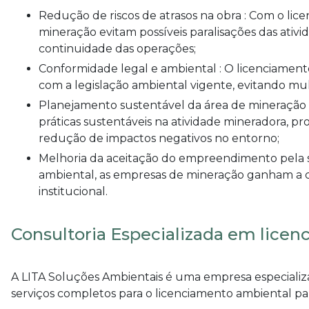
Redução de riscos de atrasos na obra : Com o licenciamento ambiental adequado, as empresas de
mineração evitam possíveis paralisações das ativi
continuidade das operações;
Conformidade legal e ambiental : O licenciamento ambiental assegura que a mineração esteja de acordo
com a legislação ambiental vigente, evitando mult
Planejamento sustentável da área de mineração : O licenciamento ambiental incentiva a adoção de
práticas sustentáveis na atividade mineradora, p
redução de impactos negativos no entorno;
Melhoria da aceitação do empreendimento pela sociedade : Ao seguir as diretrizes do licenciamento
ambiental, as empresas de mineração ganham a 
institucional.
Consultoria Especializada em lice
A LITA Soluções Ambientais é uma empresa especializa
serviços completos para o
licenciamento ambiental pa