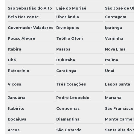
São Sebastião do Alto
Laje do Muriaé
São José de U
Belo Horizonte
Uberlândia
Contagem
Governador Valadares
Divinópolis
Ipatinga
Pouso Alegre
Teófilo Otoni
Varginha
Itabira
Passos
Nova Lima
Ubá
Ituiutaba
Itaúna
Patrocínio
Caratinga
Unaí
Viçosa
Três Corações
Lagoa Santa
Januária
Pedro Leopoldo
Mariana
Itabirito
Congonhas
São Francisco
Bocaiuva
Diamantina
Monte Carmel
Arcos
São Gotardo
Santa Rita do