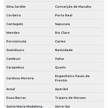
Silva Jardim
Conceição de Macabu
Cordeiro
Porto Real
Cantagalo
Sapucaia
Mendes
Rio Claro
Porciúncula
Carmo
Sumidouro
Natividade
Cambuci
Italva
Carapebus
Quatis
Engenheiro Paulo de
Cardoso Moreira
Frontin
Areal
Aperibé
Duas Barras
Trajano de Moraes
Santa Maria Madalena
Varre-Sai