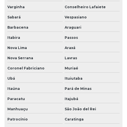
Varginha
Conselheiro Lafaiete
Sabará
Vespasiano
Barbacena
Araguari
Itabira
Passos
Nova Lima
Araxá
Nova Serrana
Lavras
Coronel Fabriciano
Muriaé
Ubá
Ituiutaba
Itaúna
Pará de Minas
Paracatu
Itajubá
Manhuaçu
São João del Rei
Patrocínio
Caratinga