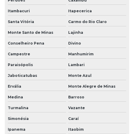
Perdões
Caxambu
Itambacuri
Itapecerica
Santa Vitória
Carmo do Rio Claro
Monte Santo de Minas
Lajinha
Conselheiro Pena
Divino
Campestre
Manhumirim
Paraisópolis
Lambari
Jaboticatubas
Monte Azul
Ervália
Monte Alegre de Minas
Medina
Barroso
Turmalina
Vazante
Simonésia
Caraí
Ipanema
Itaobim