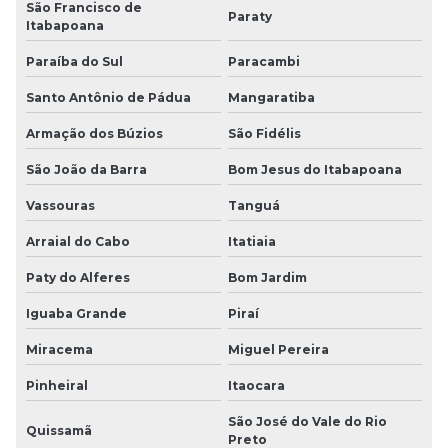
São Francisco de
Paraty
Itabapoana
Paraíba do Sul
Paracambi
Santo Antônio de Pádua
Mangaratiba
Armação dos Búzios
São Fidélis
São João da Barra
Bom Jesus do Itabapoana
Vassouras
Tanguá
Arraial do Cabo
Itatiaia
Paty do Alferes
Bom Jardim
Iguaba Grande
Piraí
Miracema
Miguel Pereira
Pinheiral
Itaocara
São José do Vale do Rio
Quissamã
Preto