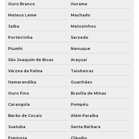
Ouro Branco
Iturama
Mateus Leme
Machado
Jaíba
Matozinhos
Porteirinha
Sarzedo
Piumhi
Nanuque
São Joaquim de Bicas
Araçuaí
Várzea da Palma
Taiobeiras
Itamarandiba
Guanhães
Ouro Fino
Brasília de Minas
Carangola
Pompéu
Barão de Cocais
Além Paraíba
Juatuba
Santa Bárbara
Espinosa
Cláudio