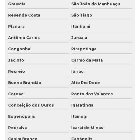
Gouveia
São João do Manhuaçu
Resende Costa
São Tiago
Planura
Itanhomi
Antônio Carlos
Juruaia
Congonhal
Pirapetinga
Jacinto
Carmo da Mata
Recreio
Ibiraci
Bueno Brandão
Alto Rio Doce
Coroaci
Ponto dos Volantes
Conceição dos Ouros
Igaratinga
Eugenópolis
Itamogi
Pedralva
Icaraí de Minas
Capim Branco
Canápolis