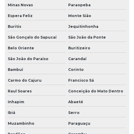
Minas Novas
Paraopeba
Espera Feliz
Monte Sião
Buritis
Jequitinhonha
São Gonçalo do Sapucaí
São João da Ponte
Belo Oriente
Buritizeiro
São João do Paraíso
Carandaí
Bambuí
Corinto
Carmo do Cajuru
Francisco Sá
Raul Soares
Conceição do Mato Dentro
Inhapim
Abaeté
Ibiá
Serro
Muzambinho
Paraguaçu