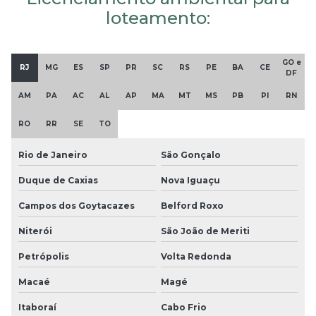
loteamento:
GO e
RJ
MG
ES
SP
PR
SC
RS
PE
BA
CE
DF
AM
PA
AC
AL
AP
MA
MT
MS
PB
PI
RN
RO
RR
SE
TO
Rio de Janeiro
São Gonçalo
Duque de Caxias
Nova Iguaçu
Campos dos Goytacazes
Belford Roxo
Niterói
São João de Meriti
Petrópolis
Volta Redonda
Macaé
Magé
Itaboraí
Cabo Frio