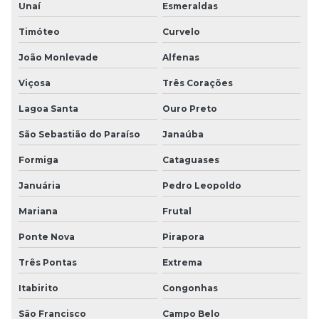
Unaí
Esmeraldas
Timóteo
Curvelo
João Monlevade
Alfenas
Viçosa
Três Corações
Lagoa Santa
Ouro Preto
São Sebastião do Paraíso
Janaúba
Formiga
Cataguases
Januária
Pedro Leopoldo
Mariana
Frutal
Ponte Nova
Pirapora
Três Pontas
Extrema
Itabirito
Congonhas
São Francisco
Campo Belo