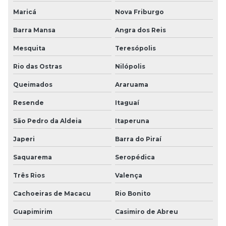
Maricá
Nova Friburgo
Barra Mansa
Angra dos Reis
Mesquita
Teresópolis
Rio das Ostras
Nilópolis
Queimados
Araruama
Resende
Itaguaí
São Pedro da Aldeia
Itaperuna
Japeri
Barra do Piraí
Saquarema
Seropédica
Três Rios
Valença
Cachoeiras de Macacu
Rio Bonito
Guapimirim
Casimiro de Abreu