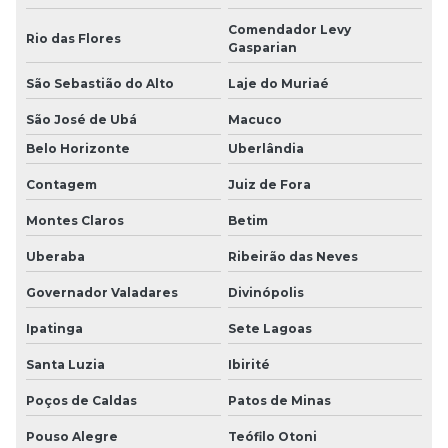
Comendador Levy
Rio das Flores
Gasparian
São Sebastião do Alto
Laje do Muriaé
São José de Ubá
Macuco
Belo Horizonte
Uberlândia
Contagem
Juiz de Fora
Montes Claros
Betim
Uberaba
Ribeirão das Neves
Governador Valadares
Divinópolis
Ipatinga
Sete Lagoas
Santa Luzia
Ibirité
Poços de Caldas
Patos de Minas
Pouso Alegre
Teófilo Otoni