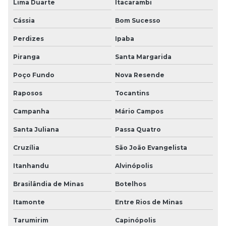
Lima Duarte
Itacarambi
Cássia
Bom Sucesso
Perdizes
Ipaba
Piranga
Santa Margarida
Poço Fundo
Nova Resende
Raposos
Tocantins
Campanha
Mário Campos
Santa Juliana
Passa Quatro
Cruzília
São João Evangelista
Itanhandu
Alvinópolis
Brasilândia de Minas
Botelhos
Itamonte
Entre Rios de Minas
Tarumirim
Capinópolis