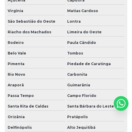
Açucena
Caputira
Virgínia
Matias Cardoso
São Sebastião do Oeste
Lontra
Riacho dos Machados
Limeira do Oeste
Rodeiro
Paula Cândido
Belo Vale
Tombos
Pimenta
Piedade de Caratinga
Rio Novo
Carbonita
Araporã
Guimarânia
Passa Tempo
Campo Florido
Santa Rita de Caldas
Santa Bárbara do Leste
Orizânia
Pratápolis
Delfinópolis
Alto Jequitibá