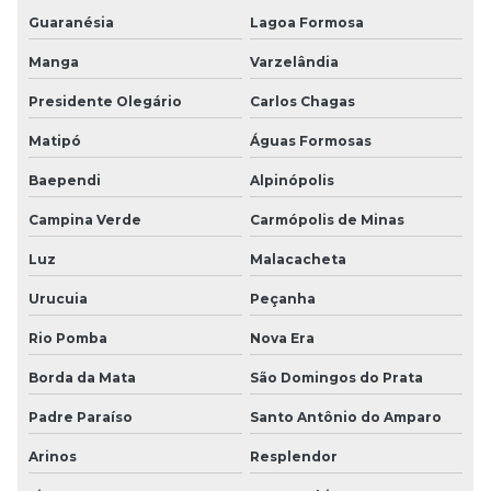
Guaranésia
Lagoa Formosa
Manga
Varzelândia
Presidente Olegário
Carlos Chagas
Matipó
Águas Formosas
Baependi
Alpinópolis
Campina Verde
Carmópolis de Minas
Luz
Malacacheta
Urucuia
Peçanha
Rio Pomba
Nova Era
Borda da Mata
São Domingos do Prata
Padre Paraíso
Santo Antônio do Amparo
Arinos
Resplendor