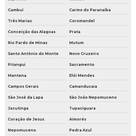
Cambuí
Carmo do Paranaíba
Três Marias
Coromandel
Conceição das Alagoas
Prata
Rio Pardo de Minas
Mutum
Santo Antônio do Monte
Novo Cruzeiro
Pitangui
Sacramento
Mantena
Elói Mendes
Campos Gerais
Camanducaia
São José da Lapa
São João Nepomuceno
Jacutinga
Tupaciguara
Coração de Jesus
Aimorés
Nepomuceno
Pedra Azul