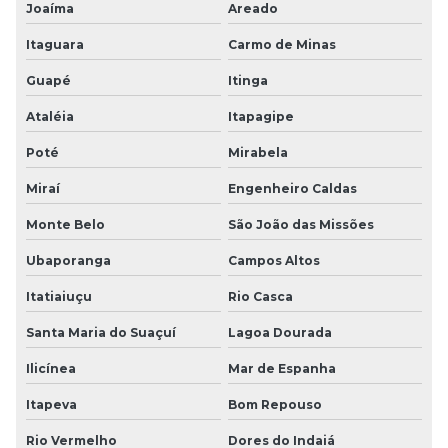
Joaíma
Areado
Itaguara
Carmo de Minas
Guapé
Itinga
Ataléia
Itapagipe
Poté
Mirabela
Miraí
Engenheiro Caldas
Monte Belo
São João das Missões
Ubaporanga
Campos Altos
Itatiaiuçu
Rio Casca
Santa Maria do Suaçuí
Lagoa Dourada
Ilicínea
Mar de Espanha
Itapeva
Bom Repouso
Rio Vermelho
Dores do Indaiá